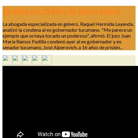
16 años por delitos de abuso sexual
La abogada especializada en género, Raquel Hermida Leyenda,
analizó la condena al ex gobernador tucumano. "Me parece un
ejemplo que se haya tocado un poderoso", afirmó. El juez Juan
María Ramos Padilla condenó ayer al ex gobernador y ex
senador tucumano, José Alperovich, a 16 años de prisión...