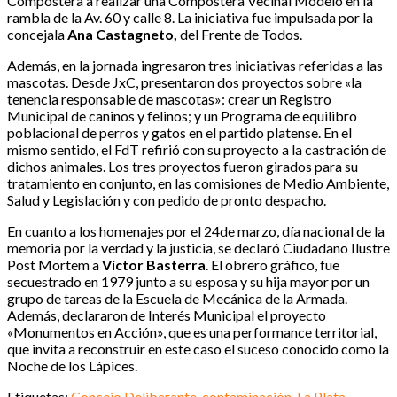
Compostera a realizar una Compostera Vecinal Modelo en la
rambla de la Av. 60 y calle 8. La iniciativa fue impulsada por la
concejala
Ana Castagneto,
del Frente de Todos.
Además, en la jornada ingresaron tres iniciativas referidas a las
mascotas. Desde JxC, presentaron dos proyectos sobre «la
tenencia responsable de mascotas»: crear un Registro
Municipal de caninos y felinos; y un Programa de equilibro
poblacional de perros y gatos en el partido platense. En el
mismo sentido, el FdT refirió con su proyecto a la castración de
dichos animales. Los tres proyectos fueron girados para su
tratamiento en conjunto, en las comisiones de Medio Ambiente,
Salud y Legislación y con pedido de pronto despacho.
En cuanto a los homenajes por el 24de marzo, día nacional de la
memoria por la verdad y la justicia, se declaró Ciudadano Ilustre
Post Mortem a
Víctor Basterra
. El obrero gráfico, fue
secuestrado en 1979 junto a su esposa y su hija mayor por un
grupo de tareas de la Escuela de Mecánica de la Armada.
Además, declararon de Interés Municipal el proyecto
«Monumentos en Acción», que es una performance territorial,
que invita a reconstruir en este caso el suceso conocido como la
Noche de los Lápices.
Etiquetas:
Concejo Deliberante,
contaminación,
La Plata,