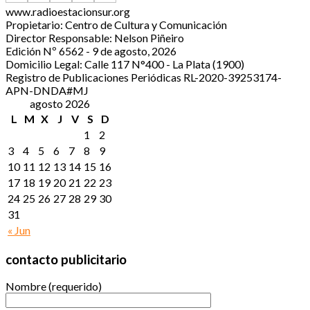
www.radioestacionsur.org
Propietario: Centro de Cultura y Comunicación
Director Responsable: Nelson Piñeiro
Edición Nº 6562 - 9 de agosto, 2026
Domicilio Legal: Calle 117 N°400 - La Plata (1900)
Registro de Publicaciones Periódicas RL-2020-39253174-
APN-DNDA#MJ
agosto 2026
L
M
X
J
V
S
D
1
2
3
4
5
6
7
8
9
10
11
12
13
14
15
16
17
18
19
20
21
22
23
24
25
26
27
28
29
30
31
« Jun
contacto publicitario
Nombre (requerido)