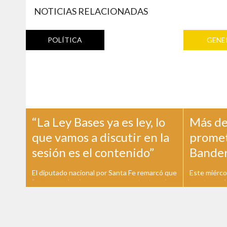
NOTICIAS RELACIONADAS
POLÍTICA
GENE
“La Ley Bases ya es ley, lo
Más de
que vamos a discutir en la
prometi
sesión es el contenido”
Bande
El diputado nacional por Santa Fe remarcó que
Este miérco
"no se pueden incorporar nuevos textos ni
cuarto grad
modificaciones a la ley" Previo a la sanción
privadas de 
definitiva de la Ley Bases, el diputado nacional
del acto de
por Santa Fe de Coalición Federal Esteban
nacional. El
Paulon ratificó en Radio Estación Sur que ya
Republica d