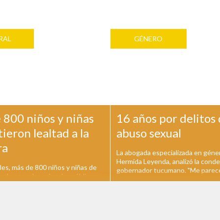
RAL
GÉNERO
 800 niños y niñas
16 años por delitos
eron lealtad a la
abuso sexual
ra
La abogada especializada en géne
Hermida Leyenda, analizó la conde
les, más de 800 niños y niñas de
gobernador tucumano. "Me parec
o de escuelas primarias públicas y
ejemplo que se haya tocado un po
La Plata y la región participaron
afirmó. El juez Juan María Ramos
 Promesa de lealtad a la Bandera
Padilla condenó ayer al ex gobern
 acto se llevó a cabo en la
senador tucumano, José Alperovic
e los Niños en horas del mediodía
años de prisión...