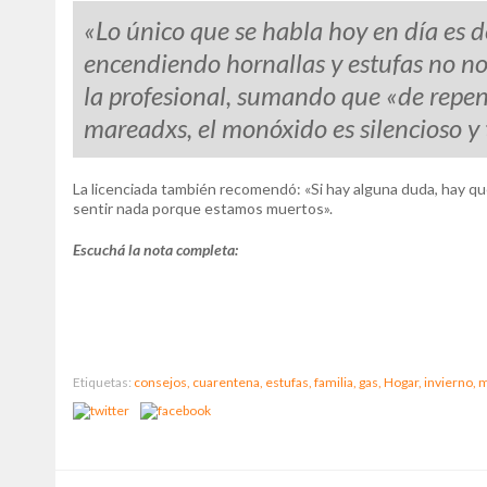
«Lo único que se habla h
oy en día es 
encendiendo hornallas y estufas no n
la profesional, sumando que «de repen
mareadxs, el monóxido es silencioso y 
La licenciada también recomendó: «Si hay alguna duda, hay que 
sentir nada porque estamos muertos».
Escuchá la nota completa:
Etiquetas:
consejos,
cuarentena,
estufas,
familia,
gas,
Hogar,
invierno,
m