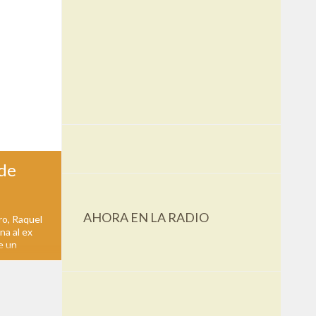
 de
AHORA EN LA RADIO
ro, Raquel
na al ex
e un
deroso",
ador y ex
h, a 16