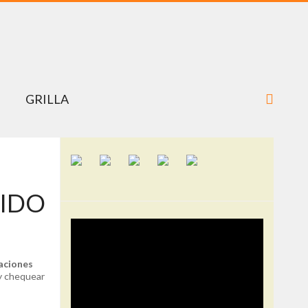
GRILLA
XIDO
aciones
 y chequear