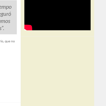
tiempo
eguró
tamos
”.
río, que no