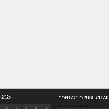
 presentes el...
 2026
CONTACTO PUBLICITAR
Nombre (requerido)
X
J
V
S
D