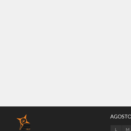
no se pueden incorporar...
y estuvieron
AGOSTO
L
M