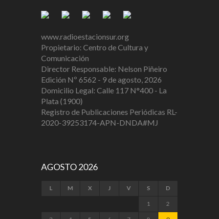
www.radioestacionsur.org
Propietario: Centro de Cultura y
Comunicación
Director Responsable: Nelson Piñeiro
Edición Nº 6562 - 9 de agosto, 2026
Domicilio Legal: Calle 117 N°400 - La
Plata (1900)
Registro de Publicaciones Periódicas RL-
2020-39253174-APN-DNDA#MJ
AGOSTO 2026
L
M
X
J
V
S
D
1
2