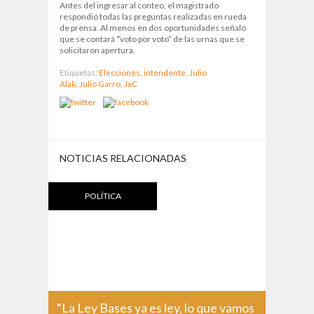
Antes del ingresar al conteo, el magistrado
respondió todas las preguntas realizadas en rueda
de prensa. Al menos en dos oportunidades señaló
que se contará
“
voto por voto” de las urnas que se
solicitaron apertura.
Etiquetas:
Elecciones,
intendente,
Julio
Alak,
Julio Garro,
JxC
NOTICIAS RELACIONADAS
POLÍTICA
“La Ley Bases ya es ley, lo que vamos