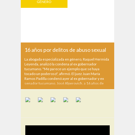
GÉNERO
16 años por delitos de abuso sexual
La abogada especializada en género, Raquel Hermida
Leyenda, analizó la condena al ex gobernador
tucumano. "Me parece un ejemplo que se haya
tocado un poderoso", afirmó. El juez Juan María
Ramos Padilla condenó ayer al ex gobernador y ex
senador tucumano, José Alperovich, a 16 años de
prisión...