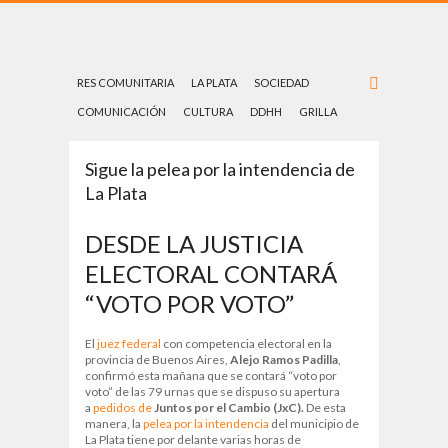
RES COMUNITARIA
LA PLATA
SOCIEDAD
COMUNICACIÓN
CULTURA
DDHH
GRILLA
Sigue la pelea por la intendencia de
La Plata
DESDE LA JUSTICIA
ELECTORAL CONTARÁ
“VOTO POR VOTO”
El
juez federal
con competencia electoral en la
provincia de Buenos Aires,
Alejo Ramos Padilla
,
confirmó esta mañana que se contará “voto por
voto” de las 79 urnas que se dispuso su apertura
a
pedidos de
Juntos por el Cambio (JxC).
De esta
manera, la
pelea por la intendencia
del municipio de
La Plata tiene por delante varias horas de