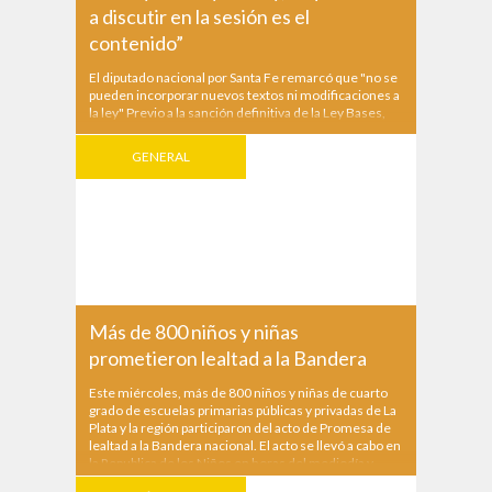
a discutir en la sesión es el
contenido”
El diputado nacional por Santa Fe remarcó que "no se
pueden incorporar nuevos textos ni modificaciones a
la ley" Previo a la sanción definitiva de la Ley Bases,
el diputado nacional por Santa Fe de Coalición Federal
Esteban Paulon ratificó en Radio Estación Sur que ya
GENERAL
no se pueden incorporar...
Más de 800 niños y niñas
prometieron lealtad a la Bandera
Este miércoles, más de 800 niños y niñas de cuarto
grado de escuelas primarias públicas y privadas de La
Plata y la región participaron del acto de Promesa de
lealtad a la Bandera nacional. El acto se llevó a cabo en
la Republica de los Niños en horas del mediodía y
estuvieron presentes el...