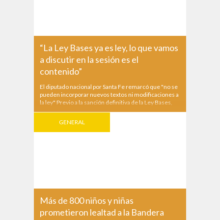
“La Ley Bases ya es ley, lo que vamos
a discutir en la sesión es el
contenido”
El diputado nacional por Santa Fe remarcó que "no se
pueden incorporar nuevos textos ni modificaciones a
la ley" Previo a la sanción definitiva de la Ley Bases,
el diputado nacional por Santa Fe de Coalición Federal
Esteban Paulon ratificó en Radio Estación Sur que ya
GENERAL
no se pueden incorporar...
Más de 800 niños y niñas
prometieron lealtad a la Bandera