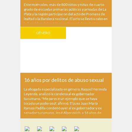
Este miércoles, más de 800 niños y niñas de cuarto
grado de escuelas primarias públicas y privadas de La
Plata y la región participaron del acto de Promesa de
lealtad a la Bandera nacional. El acto se llevó a cabo en
la Republica de los Niños en horas del mediodía y
estuvieron presentes el...
GÉNERO
16 años por delitos de abuso sexual
La abogada especializada en género, Raquel Hermida
Leyenda, analizó la condena al ex gobernador
tucumano. "Me parece un ejemplo que se haya
tocado un poderoso", afirmó. El juez Juan María
Ramos Padilla condenó ayer al ex gobernador y ex
senador tucumano, José Alperovich, a 16 años de
prisión...