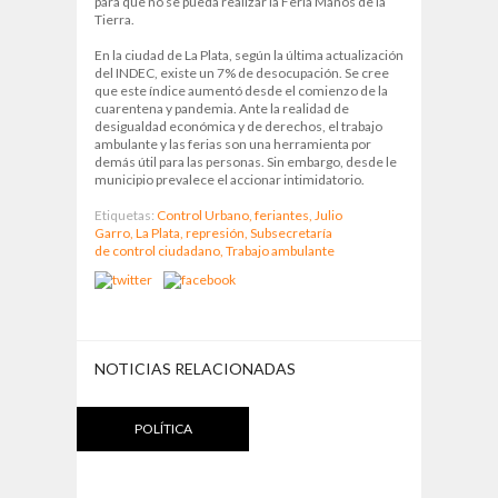
para que no se pueda realizar la Feria Manos de la
Tierra.
En la ciudad de La Plata, según la última actualización
del INDEC, existe un 7% de desocupación. Se cree
que este índice aumentó desde el comienzo de la
cuarentena y pandemia. Ante la realidad de
desigualdad económica y de derechos, el trabajo
ambulante y las ferias son una herramienta por
demás útil para las personas. Sin embargo, desde le
municipio prevalece el accionar intimidatorio.
Etiquetas:
Control Urbano,
feriantes,
Julio
Garro,
La Plata,
represión,
Subsecretaría
de control ciudadano,
Trabajo ambulante
NOTICIAS RELACIONADAS
POLÍTICA