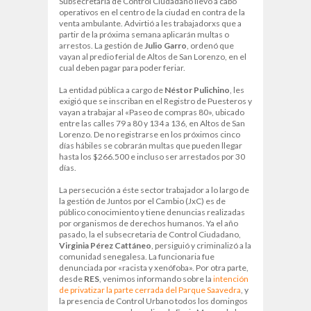
Subsecretaría de Control Ciudadano llevó a cabo
operativos en el centro de la ciudad en contra de la
venta ambulante. Advirtió a les trabajadorxs que a
partir de la próxima semana aplicarán multas o
arrestos. La gestión de
Julio Garro
, ordenó que
vayan al predio ferial de Altos de San Lorenzo, en el
cual deben pagar para poder feriar.
La entidad pública a cargo de
Néstor Pulichino
, les
exigió que se inscriban en el Registro de Puesteros y
vayan a trabajar al «Paseo de compras 80», ubicado
entre las calles 79 a 80 y 134 a 136, en Altos de San
Lorenzo. De no registrarse en los próximos cinco
días hábiles se cobrarán multas que pueden llegar
hasta los $266.500 e incluso ser arrestados por 30
días.
La persecución a éste sector trabajador a lo largo de
la gestión de Juntos por el Cambio (JxC) es de
público conocimiento y tiene denuncias realizadas
por organismos de derechos humanos. Ya el año
pasado, la el subsecretaria de Control Ciudadano,
Virginia Pérez Cattáneo
, persiguió y criminalizó a la
comunidad senegalesa. La funcionaria fue
denunciada por «racista y xenófoba». Por otra parte,
desde
RES
, venimos informando sobre la
intención
de privatizar la parte cerrada del Parque Saavedra
, y
la presencia de Control Urbano todos los domingos