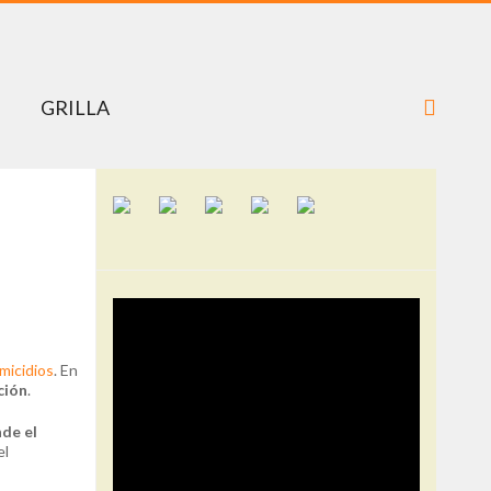
GRILLA
micidios
. En
ción
.
nde el
el