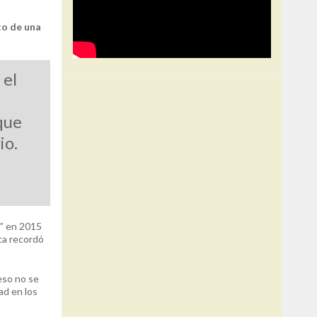
to de una
 el
que
io.
s” en 2015
ta recordó
eso no se
ad en los