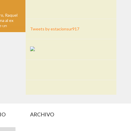
ro, Raquel
na al ex
e un
Tweets by estacionsur917
deroso",
ador y ex
h, a 16
IO
ARCHIVO