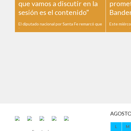
que vamos a discutir en la
prometi
sesión es el contenido”
Bande
El diputado nacional por Santa Fe remarcó que
Este miérco
"no se pueden incorporar nuevos textos ni
cuarto grad
modificaciones a la ley" Previo a la sanción
privadas de 
definitiva de la Ley Bases, el diputado nacional
del acto de
por Santa Fe de Coalición Federal Esteban
nacional. El
Paulon ratificó en Radio Estación Sur que ya
Republica d
no se pueden incorporar...
y estuvieron
AGOSTO
L
M