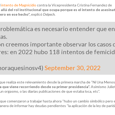
l
intento de Magnicidio
contra la Vicepresidenta Cristina Fernandez de
llá del rol institucional que ocupa porque es el intento de asesina
ero en ese hecho”,
explicó
Delpech.
problemática es necesario entender que en
as.
n creemos importante observar los casos 
eres: en 2022 hubo 118 intentos de femicid
horaquesinosv4)
September 30, 2022
o que realiza este relevamiento desde la primera marcha de “Ni Una Meno
a que viene recorriendo desde su primer presidencia”.
Asimismo Julie
 un orgasmo, o las diarias publicaciones de que estaba loca, etc”.
que comenzaron a trabajar hasta ahora “hubo un cambio simbólico pero 
manera de informar hay deudas pendientes “la aplicación de la ley de parid