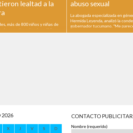
eron lealtad a la
abuso sexual
ra
La abogada especializada en géne
Hermida Leyenda, analizó la conde
les, más de 800 niños y niñas de
gobernador tucumano. "Me parec
o de escuelas primarias públicas y
ejemplo que se haya tocado un po
La Plata y la región participaron
afirmó. El juez Juan María Ramos
 Promesa de lealtad a la Bandera
Padilla condenó ayer al ex gobern
 acto se llevó a cabo en la
senador tucumano, José Alperovic
e los Niños en horas del mediodía
años de prisión...
 presentes el...
 2026
CONTACTO PUBLICITAR
Nombre (requerido)
X
J
V
S
D