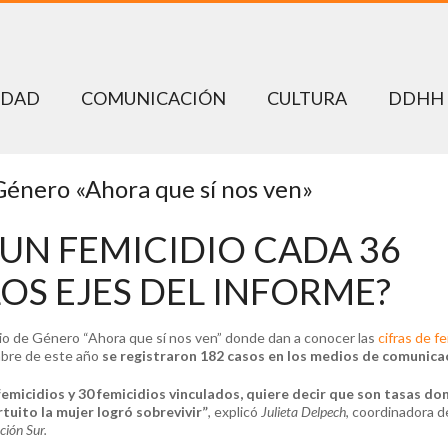
EDAD
COMUNICACIÓN
CULTURA
DDHH
énero «Ahora que sí nos ven»
UN FEMICIDIO CADA 36
OS EJES DEL INFORME?
io de Género “Ahora que sí nos ven” donde dan a conocer las
cifras de fe
mbre de este año
se registraron 182 casos en los medios de comunica
micidios y 30 femicidios vinculados, quiere decir que son tasas do
rtuito la mujer logró sobrevivir”
, explicó
Julieta Delpech
, coordinadora d
ción Sur.