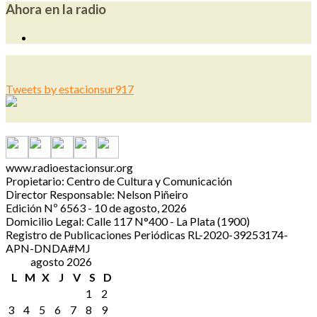
Ahora en la radio
Tweets by estacionsur917
www.radioestacionsur.org
Propietario: Centro de Cultura y Comunicación
Director Responsable: Nelson Piñeiro
Edición Nº 6563 - 10 de agosto, 2026
Domicilio Legal: Calle 117 N°400 - La Plata (1900)
Registro de Publicaciones Periódicas RL-2020-39253174-
APN-DNDA#MJ
agosto 2026
L
M
X
J
V
S
D
1
2
3
4
5
6
7
8
9