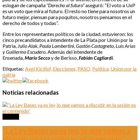
eslogan de campaña
“Derecho al futuro”
aseguró: “El voto a UxP
es un voto que mira al futuro. El resto no tiene para nosotros un
futuro mejor, piensan para poquitos, nosotros pensamos en el
derecho de todos y todas”.
Entre los representantes políticos de la ciudad, estuvieron: los
cinco precandidatos a intendente de La Plata por Unión por la
Patria,
Julio Alak, Paula Lambertini, Gastón Castagneto, Luis Arias
y Guillermo Escudero
. Además del intendente de
Ensenada,
Mario Secco
y de Berisso,
Fabián Cagliardi
.
Etiquetas:
Axel Kicillof,
Elecciones,
PASO,
Política,
Union por la
patria
Noticias relacionadas
Política
“La Ley Bases ya es ley, lo que vamos a
discutir en la sesión es el contenido”