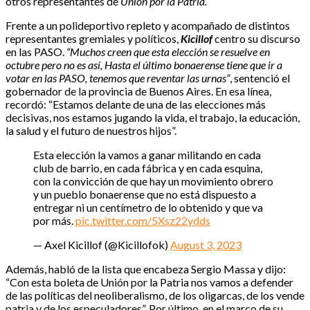
otros representantes de
Unión por la Patria.
Frente a un polideportivo repleto y acompañado de distintos
representantes gremiales y políticos,
Kicillof
centro su discurso
en las PASO.
“Muchos creen que esta elección se resuelve en
octubre pero no es así, Hasta el último bonaerense tiene que ir a
votar en las PASO, tenemos que reventar las urnas”
, sentenció el
gobernador de la provincia de Buenos Aires. En esa línea,
recordó: “Estamos delante de una de las elecciones más
decisivas, nos estamos jugando la vida, el trabajo, la educación,
la salud y el futuro de nuestros hijos”.
Esta elección la vamos a ganar militando en cada
club de barrio, en cada fábrica y en cada esquina,
con la convicción de que hay un movimiento obrero
y un pueblo bonaerense que no está dispuesto a
entregar ni un centímetro de lo obtenido y que va
por más.
pic.twitter.com/5Xsz22ydds
— Axel Kicillof (@Kicillofok)
August 3, 2023
Además, habló de la lista que encabeza Sergio Massa y dijo:
“Con esta boleta de Unión por la Patria nos vamos a defender
de las políticas del neoliberalismo, de los oligarcas, de los vende
patria y de los especuladores”. Por último, en el marco de su