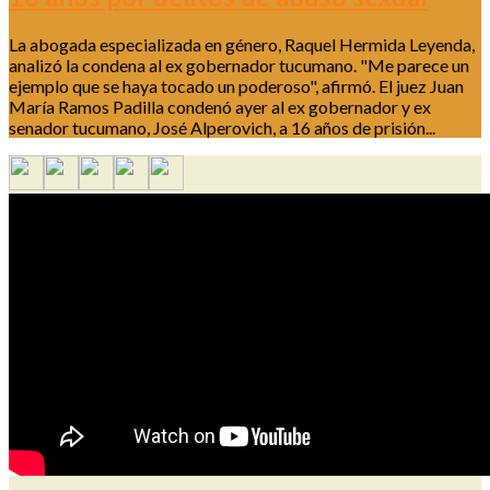
La abogada especializada en género, Raquel Hermida Leyenda,
analizó la condena al ex gobernador tucumano. "Me parece un
ejemplo que se haya tocado un poderoso", afirmó. El juez Juan
María Ramos Padilla condenó ayer al ex gobernador y ex
senador tucumano, José Alperovich, a 16 años de prisión...