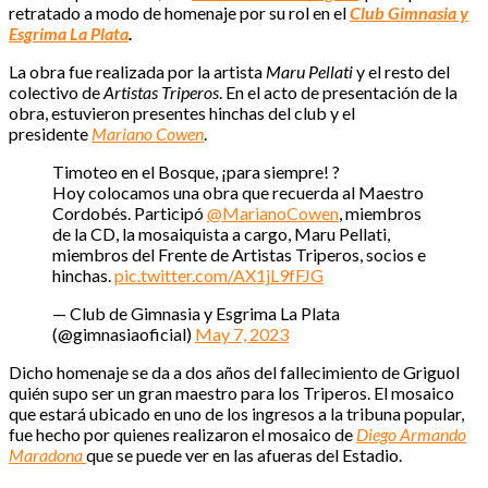
retratado a modo de homenaje por su rol en el
Club Gimnasia y
Esgrima La Plata
.
La obra fue realizada por la artista
Maru Pellati
y el resto del
colectivo de
Artistas Triperos
. En el acto de presentación de la
obra, estuvieron presentes hinchas del club y el
presidente
Mariano Cowen
.
Timoteo en el Bosque, ¡para siempre! ?
Hoy colocamos una obra que recuerda al Maestro
Cordobés. Participó
@MarianoCowen
, miembros
de la CD, la mosaiquista a cargo, Maru Pellati,
miembros del Frente de Artistas Triperos, socios e
hinchas.
pic.twitter.com/AX1jL9fFJG
— Club de Gimnasia y Esgrima La Plata
(@gimnasiaoficial)
May 7, 2023
Dicho homenaje se da a dos años del fallecimiento de Griguol
quién supo ser un gran maestro para los Triperos. El mosaico
que estará ubicado en uno de los ingresos a la tribuna popular,
fue hecho por quienes realizaron el mosaico de
Diego Armando
Maradona
que se puede ver en las afueras del Estadio.