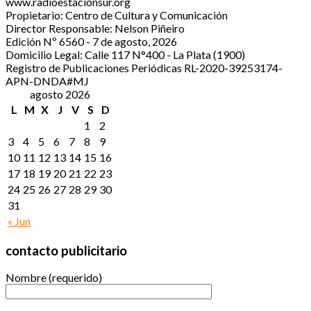
www.radioestacionsur.org
Propietario: Centro de Cultura y Comunicación
Director Responsable: Nelson Piñeiro
Edición Nº 6560 - 7 de agosto, 2026
Domicilio Legal: Calle 117 N°400 - La Plata (1900)
Registro de Publicaciones Periódicas RL-2020-39253174-
APN-DNDA#MJ
agosto 2026
L
M
X
J
V
S
D
1
2
3
4
5
6
7
8
9
10
11
12
13
14
15
16
17
18
19
20
21
22
23
24
25
26
27
28
29
30
31
« Jun
contacto publicitario
Nombre (requerido)