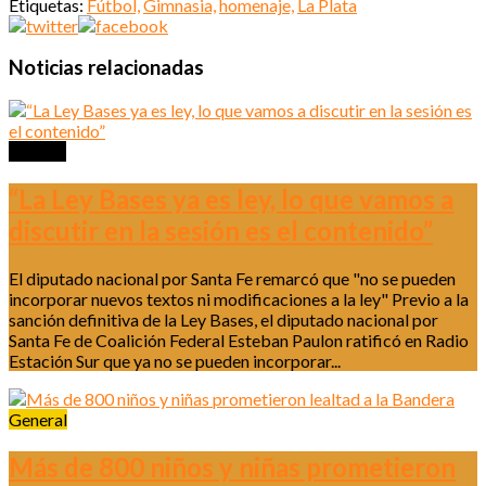
Etiquetas:
Fútbol,
Gimnasia,
homenaje,
La Plata
Noticias relacionadas
Política
“La Ley Bases ya es ley, lo que vamos a
discutir en la sesión es el contenido”
El diputado nacional por Santa Fe remarcó que "no se pueden
incorporar nuevos textos ni modificaciones a la ley" Previo a la
sanción definitiva de la Ley Bases, el diputado nacional por
Santa Fe de Coalición Federal Esteban Paulon ratificó en Radio
Estación Sur que ya no se pueden incorporar...
General
Más de 800 niños y niñas prometieron