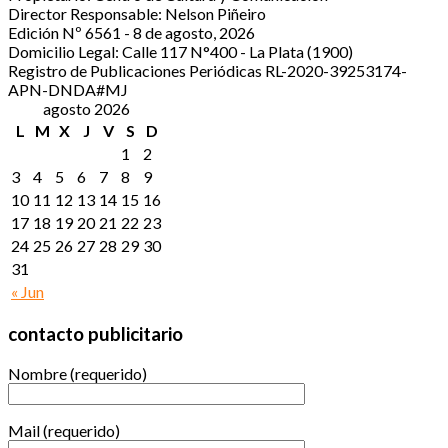
Director Responsable: Nelson Piñeiro
Edición Nº 6561 - 8 de agosto, 2026
Domicilio Legal: Calle 117 N°400 - La Plata (1900)
Registro de Publicaciones Periódicas RL-2020-39253174-
APN-DNDA#MJ
agosto 2026
L
M
X
J
V
S
D
1
2
3
4
5
6
7
8
9
10
11
12
13
14
15
16
17
18
19
20
21
22
23
24
25
26
27
28
29
30
31
« Jun
contacto publicitario
Nombre (requerido)
Mail (requerido)