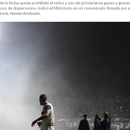
e la fecha queda prohibido el retiro y uso de pistola lanza gases y grana
uso de dispersores», indicó el Ministerio en un comunicado firmado por e
tería,
Hernán Amatraini
.