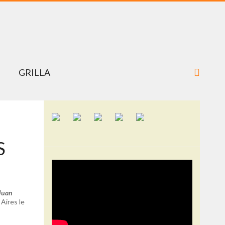
GRILLA
S
Juan
 Aires le