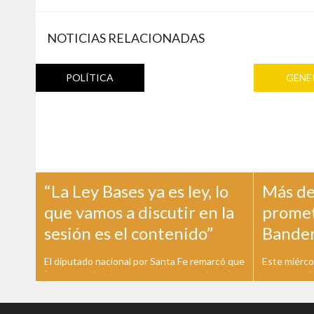
NOTICIAS RELACIONADAS
POLÍTICA
GENE
“La Ley Bases ya es ley, lo
Más de
que vamos a discutir en la
prometi
sesión es el contenido”
Bande
El diputado nacional por Santa Fe remarcó que
Este miérco
"no se pueden incorporar nuevos textos ni
cuarto grad
modificaciones a la ley" Previo a la sanción
privadas de 
definitiva de la Ley Bases, el diputado nacional
del acto de
por Santa Fe de Coalición Federal Esteban
nacional. El