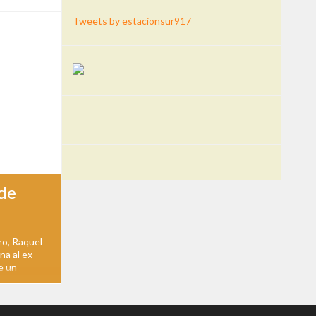
Tweets by estacionsur917
 de
ro, Raquel
na al ex
e un
deroso",
ador y ex