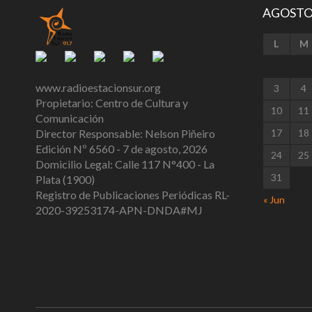
Paulon ratificó en Radio Estación Sur que ya
Republica d
AGOSTO
no se pueden incorporar...
y estuvieron
L
M
www.radioestacionsur.org
3
4
Propietario: Centro de Cultura y
10
11
Comunicación
Director Responsable: Nelson Piñeiro
17
18
Edición Nº 6560 - 7 de agosto, 2026
24
25
Domicilio Legal: Calle 117 N°400 - La
31
Plata (1900)
Registro de Publicaciones Periódicas RL-
« Jun
2020-39253174-APN-DNDA#MJ