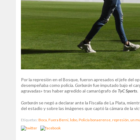
Por la represión en el Bosque, fueron apresados el jefe del op
desempeñaba como policía.
Gorbarán
fue imputado bajo el car
agravadas» tras haber agredido al camarógrafo de
TyC Sports
.
Gorbarán
se negó a declarar ante la Fiscalía de La Plata, mien
del estadio y sobre las imágenes que captó la cámara de la ví
Etiquetas:
Boca,
Fuera Berni,
lobo,
Policía bonaerense,
represión,
un m