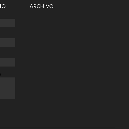
h, a 16
IO
ARCHIVO
d