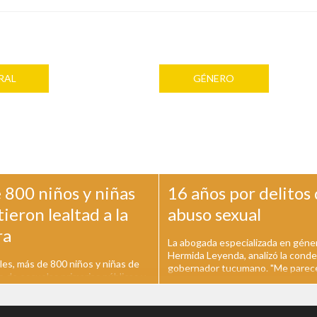
RAL
GÉNERO
 800 niños y niñas
16 años por delitos
eron lealtad a la
abuso sexual
ra
La abogada especializada en géne
Hermida Leyenda, analizó la conde
les, más de 800 niños y niñas de
gobernador tucumano. "Me parec
o de escuelas primarias públicas y
ejemplo que se haya tocado un po
La Plata y la región participaron
afirmó. El juez Juan María Ramos
 Promesa de lealtad a la Bandera
Padilla condenó ayer al ex gobern
 acto se llevó a cabo en la