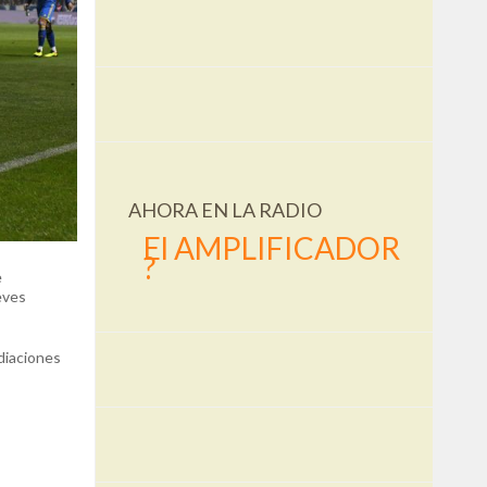
AHORA EN LA RADIO
El AMPLIFICADOR
?
e
eves
diaciones