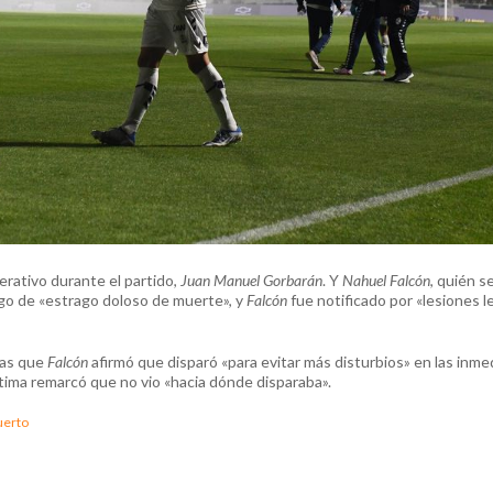
erativo durante el partido,
Juan
Manuel Gorbarán
. Y
Nahuel Falcón
, quién s
go de «estrago doloso de muerte», y
Falcón
fue notificado por «lesiones l
tras que
Falcón
afirmó que disparó «para evitar más disturbios» en las inme
ctima remarcó que no vio «hacia dónde disparaba».
uerto