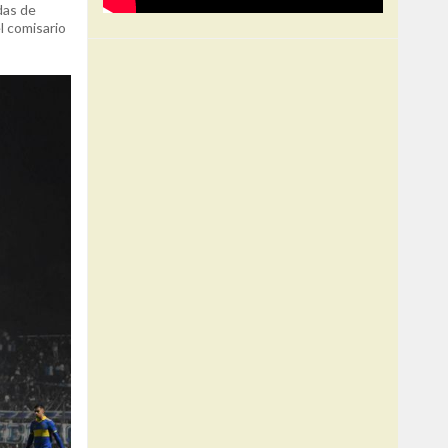
das de
l comisario