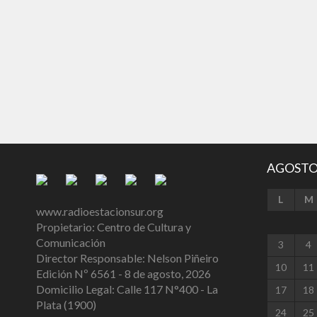
AGOSTO
L
M
www.radioestacionsur.org
Propietario: Centro de Cultura y
Comunicación
3
4
Director Responsable: Nelson Piñeiro
10
11
Edición Nº 6561 - 8 de agosto, 2026
Domicilio Legal: Calle 117 N°400 - La
17
18
Plata (1900)
24
25