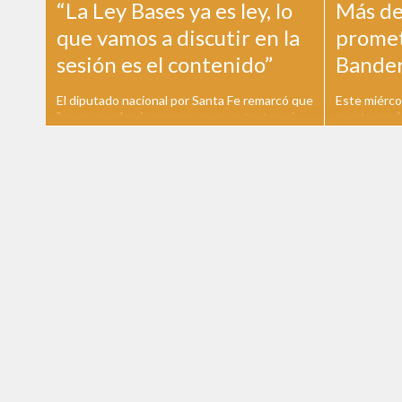
“La Ley Bases ya es ley, lo
Más de
que vamos a discutir en la
prometi
sesión es el contenido”
Bande
El diputado nacional por Santa Fe remarcó que
Este miérco
"no se pueden incorporar nuevos textos ni
cuarto grad
modificaciones a la ley" Previo a la sanción
privadas de 
definitiva de la Ley Bases, el diputado nacional
del acto de
por Santa Fe de Coalición Federal Esteban
nacional. El
Paulon ratificó en Radio Estación Sur que ya
Republica d
no se pueden incorporar...
y estuvieron