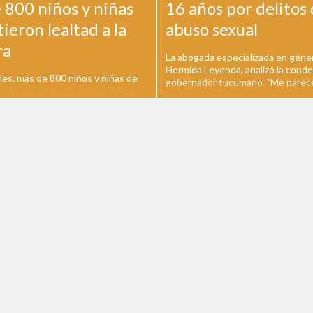
 800 niños y niñas
16 años por delitos
eron lealtad a la
abuso sexual
ra
La abogada especializada en géne
Hermida Leyenda, analizó la conde
les, más de 800 niños y niñas de
gobernador tucumano. "Me parec
o de escuelas primarias públicas y
ejemplo que se haya tocado un po
La Plata y la región participaron
afirmó. El juez Juan María Ramos
 Promesa de lealtad a la Bandera
Padilla condenó ayer al ex gobern
 acto se llevó a cabo en la
senador tucumano, José Alperovic
e los Niños en horas del mediodía
años de prisión...
 presentes el...