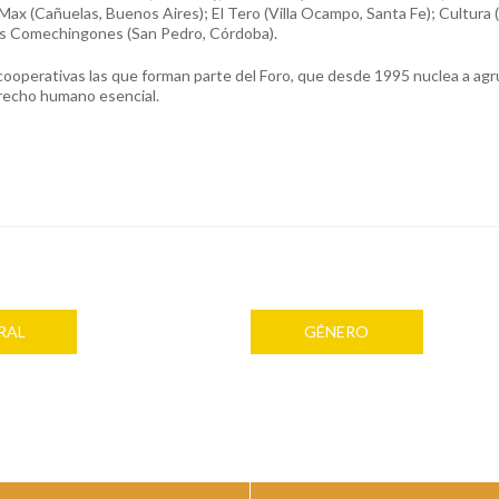
Max (Cañuelas, Buenos Aires); El Tero (Villa Ocampo, Santa Fe); Cultura 
rras Comechingones (San Pedro, Córdoba).
cooperativas las que forman parte del Foro, que desde 1995 nuclea a ag
recho humano esencial.
RAL
GÉNERO