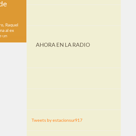
 de
ro, Raquel
na al ex
e un
deroso",
AHORA EN LA RADIO
ador y ex
h, a 16
Tweets by estacionsur917