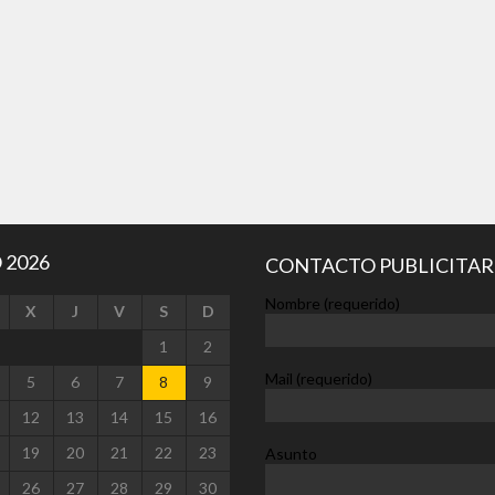
 2026
CONTACTO PUBLICITAR
Nombre (requerido)
X
J
V
S
D
1
2
Mail (requerido)
5
6
7
8
9
12
13
14
15
16
19
20
21
22
23
Asunto
26
27
28
29
30