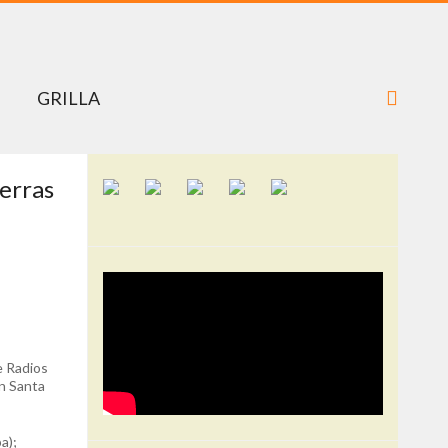
GRILLA
ierras
e Radios
n Santa
a);