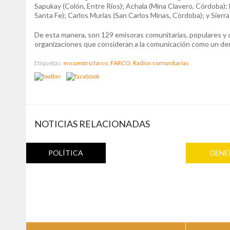
Sapukay (Colón, Entre Ríos); Achala (Mina Clavero, Córdoba); 
Santa Fe); Carlos Murias (San Carlos Minas, Córdoba); y Sie
De esta manera, son 129 emisoras comunitarias, populares y 
organizaciones que consideran a la comunicación como un de
Etiquetas:
encuentro farco,
FARCO,
Radios comunitarias
NOTICIAS RELACIONADAS
POLÍTICA
GENE