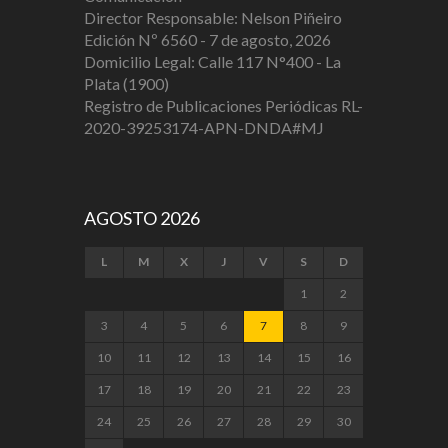
Director Responsable: Nelson Piñeiro
Edición Nº 6560 - 7 de agosto, 2026
Domicilio Legal: Calle 117 N°400 - La
Plata (1900)
Registro de Publicaciones Periódicas RL-
2020-39253174-APN-DNDA#MJ
AGOSTO 2026
L
M
X
J
V
S
D
1
2
3
4
5
6
7
8
9
10
11
12
13
14
15
16
17
18
19
20
21
22
23
24
25
26
27
28
29
30