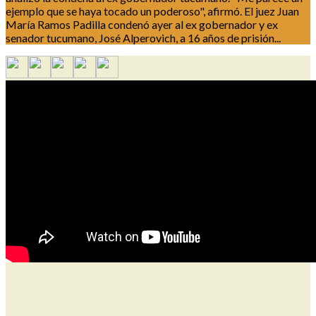
ejemplo que se haya tocado un poderoso", afirmó. El juez Juan
María Ramos Padilla condenó ayer al ex gobernador y ex
senador tucumano, José Alperovich, a 16 años de prisión...