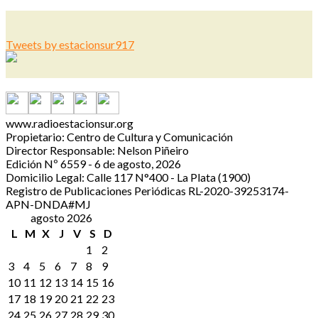
Tweets by estacionsur917
www.radioestacionsur.org
Propietario: Centro de Cultura y Comunicación
Director Responsable: Nelson Piñeiro
Edición Nº 6559 - 6 de agosto, 2026
Domicilio Legal: Calle 117 N°400 - La Plata (1900)
Registro de Publicaciones Periódicas RL-2020-39253174-
APN-DNDA#MJ
agosto 2026
L
M
X
J
V
S
D
1
2
3
4
5
6
7
8
9
10
11
12
13
14
15
16
17
18
19
20
21
22
23
24
25
26
27
28
29
30