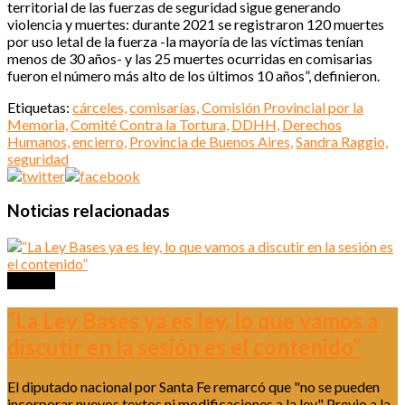
territorial de las fuerzas de seguridad sigue generando
violencia y muertes: durante 2021 se registraron 120 muertes
por uso letal de la fuerza -la mayoría de las víctimas tenían
menos de 30 años- y las 25 muertes ocurridas en comisarias
fueron el número más alto de los últimos 10 años”, definieron.
Etiquetas:
cárceles,
comisarías,
Comisión Provincial por la
Memoria,
Comité Contra la Tortura,
DDHH,
Derechos
Humanos,
encierro,
Provincia de Buenos Aires,
Sandra Raggio,
seguridad
Noticias relacionadas
Política
“La Ley Bases ya es ley, lo que vamos a
discutir en la sesión es el contenido”
El diputado nacional por Santa Fe remarcó que "no se pueden
incorporar nuevos textos ni modificaciones a la ley" Previo a la