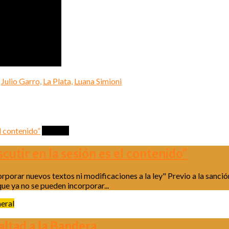
Julio Garro,
La Plata,
Luana Simioni
Política
scutir en la sesión es el contenido”
porar nuevos textos ni modificaciones a la ley" Previo a la sanción
ue ya no se pueden incorporar...
eral
altad a la Bandera