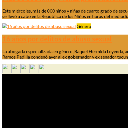
Este miércoles, más de 800 niños y niñas de cuarto grado de escue
se llevó a cabo en la Republica de los Niños en horas del mediodía
Género
16 años por delitos de abuso sexual
La abogada especializada en género, Raquel Hermida Leyenda, an
Ramos Padilla condenó ayer al ex gobernador y ex senador tucuman