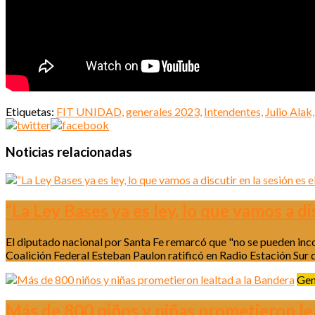
Etiquetas:
FIT UNIDAD,
generales 2023,
Intendentes,
Julio Alak,
Noticias relacionadas
“La Ley Bases ya es ley, lo que vamos a di
El diputado nacional por Santa Fe remarcó que "no se pueden incor
Coalición Federal Esteban Paulon ratificó en Radio Estación Sur q
Gen
Más de 800 niños y niñas prometieron le