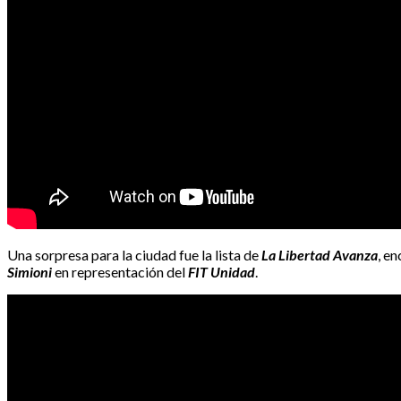
Una sorpresa para la ciudad fue la lista de
La Libertad Avanza
, e
Simioni
en representación del
FIT Unidad
.