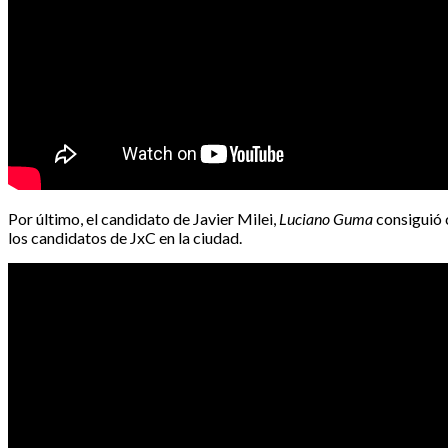
Por último, el candidato de Javier Milei,
Luciano Guma
consiguió c
los candidatos de JxC en la ciudad.