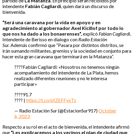
partido de
La Matanza
. En principio serán recibidos por
intendente
Fabián Cagliardi
, quien dará un discurso de
bienvenida.
“Será una caravana por la vida en apoyo y en
agradecimiento al gobernador Axel Kicillof por todo lo
que nos ha dado a los bonaerenses”,
explicó
Fabian Cagliardi
,
Intendente de Berisso en dialogo con
Radio Estación
Sur.
Además confirmó que “Pasara por distintos distritos, se
irán sumando militantes, gremios y la sociedad en conjunto para
hacer esta gran caravana que terminará en la Matanza”.
????️Fabián Cagliardi: «Nosotros no tenemos ningún
acompañamiento del intendente de La Plata, hemos
realizado diferentes reuniones y no le interesa
participar»
????91.7
???? |
https://t.co/ofZEFFyxTz
— Radio Estación Sur (@EstacionSur917)
October
6, 2023
Respecto a su rol en el acto de bienvenida, el intendente afirmó
que
“Les explicaremos a los vecinos el plan de ciudad que