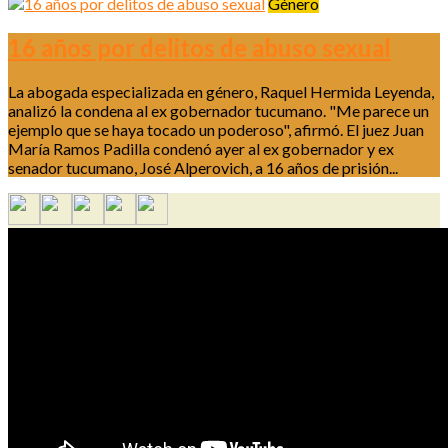
Género
16 años por delitos de abuso sexual
La abogada especializada en género, Raquel Hermida Leyenda,
analizó la condena al ex gobernador tucumano. "Me parece un
ejemplo que se haya tocado un poderoso", afirmó. El juez Juan
María Ramos Padilla condenó ayer al ex gobernador y ex
senador tucumano, José Alperovich, a 16 años de prisión...