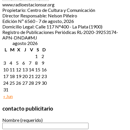
www.radioestacionsur.org
Propietario: Centro de Cultura y Comunicación
Director Responsable: Nelson Piñeiro
Edición Nº 6560 - 7 de agosto, 2026
Domicilio Legal: Calle 117 N°400 - La Plata (1900)
Registro de Publicaciones Periódicas RL-2020-39253174-
APN-DNDA#MJ
agosto 2026
L
M
X
J
V
S
D
1
2
3
4
5
6
7
8
9
10
11
12
13
14
15
16
17
18
19
20
21
22
23
24
25
26
27
28
29
30
31
« Jun
contacto publicitario
Nombre (requerido)