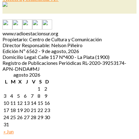
www.radioestacionsur.org
Propietario: Centro de Cultura y Comunicación
Director Responsable: Nelson Piñeiro
Edición Nº 6562 - 9 de agosto, 2026
Domicilio Legal: Calle 117 N°400 - La Plata (1900)
Registro de Publicaciones Periódicas RL-2020-39253174-
APN-DNDA#MJ
agosto 2026
L
M
X
J
V
S
D
1
2
3
4
5
6
7
8
9
10
11
12
13
14
15
16
17
18
19
20
21
22
23
24
25
26
27
28
29
30
31
« Jun