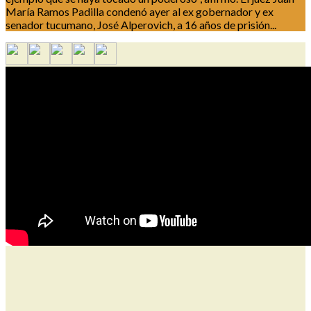
María Ramos Padilla condenó ayer al ex gobernador y ex
senador tucumano, José Alperovich, a 16 años de prisión...