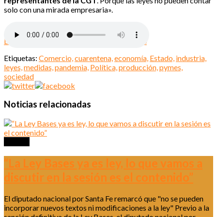
representantes de la CGT
. Porque las leyes no pueden contar
solo con una mirada empresaria».
Descargar Marcelo Fernandez 27-07-2020
Etiquetas:
Comercio,
cuarentena,
economía,
Estado,
industria,
leyes,
medidas,
pandemia,
Política,
producción,
pymes,
sociedad
Noticias relacionadas
Política
“La Ley Bases ya es ley, lo que vamos a
discutir en la sesión es el contenido”
El diputado nacional por Santa Fe remarcó que "no se pueden
incorporar nuevos textos ni modificaciones a la ley" Previo a la
sanción definitiva de la Ley Bases, el diputado nacional por