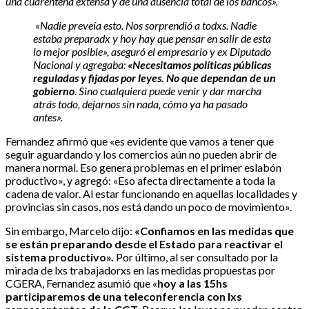
una cuarentena extensa y de una ausencia total de los bancos».
«Nadie preveía esto. Nos sorprendió a
todxs. Nadie
estaba preparadx y hoy hay que pensar en salir de esta
lo mejor posible», aseguró el empresario y ex Diputado
Nacional y agregaba:
«Necesitamos políticas públicas
reguladas y fijadas por leyes. No que dependan de un
gobierno
. Sino cualquiera puede venir y dar marcha
atrás todo, dejarnos sin nada, cómo ya ha pasado
antes».
Fernandez afirmó que «es evidente que vamos a tener que
seguir aguardando y los comercios aún no pueden abrir de
manera normal. Eso genera problemas en el primer eslabón
productivo», y agregó: «Eso afecta directamente a toda la
cadena de valor. Al estar funcionando en aquellas localidades y
provincias sin casos, nos está dando un poco de movimiento».
Sin embargo, Marcelo dijo:
«Confiamos en las medidas que
se están preparando desde el Estado
para reactivar el
sistema productivo».
Por último, al ser consultado por la
mirada de lxs trabajadorxs en las medidas propuestas por
CGERA, Fernandez asumió que
«
hoy a las 15hs
participaremos de una teleconferencia con lxs