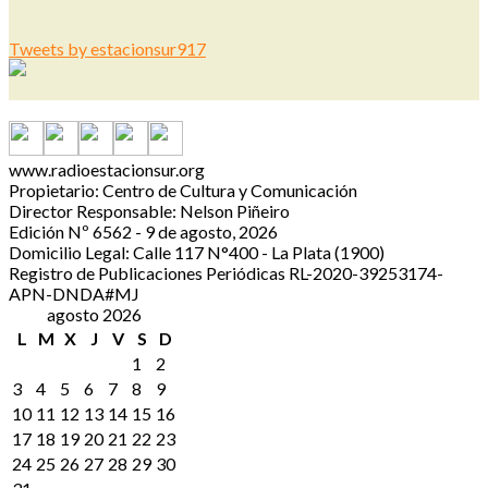
Tweets by estacionsur917
www.radioestacionsur.org
Propietario: Centro de Cultura y Comunicación
Director Responsable: Nelson Piñeiro
Edición Nº 6562 - 9 de agosto, 2026
Domicilio Legal: Calle 117 N°400 - La Plata (1900)
Registro de Publicaciones Periódicas RL-2020-39253174-
APN-DNDA#MJ
agosto 2026
L
M
X
J
V
S
D
1
2
3
4
5
6
7
8
9
10
11
12
13
14
15
16
17
18
19
20
21
22
23
24
25
26
27
28
29
30