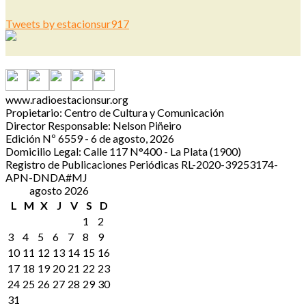
Tweets by estacionsur917
www.radioestacionsur.org
Propietario: Centro de Cultura y Comunicación
Director Responsable: Nelson Piñeiro
Edición Nº 6559 - 6 de agosto, 2026
Domicilio Legal: Calle 117 N°400 - La Plata (1900)
Registro de Publicaciones Periódicas RL-2020-39253174-
APN-DNDA#MJ
agosto 2026
L
M
X
J
V
S
D
1
2
3
4
5
6
7
8
9
10
11
12
13
14
15
16
17
18
19
20
21
22
23
24
25
26
27
28
29
30
31