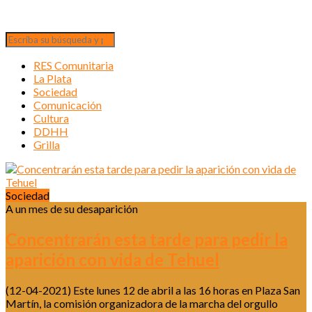
RES Comunitaria
La Plata
Sociedad
Comunicación
Cultura
DDHH
Grilla
Sociedad
A un mes de su desaparición
Concentrarán esta tarde para pedir la
aparición con vida de Tehuel
(12-04-2021) Este lunes 12 de abril a las 16 horas en Plaza San
Martín, la comisión organizadora de la marcha del orgullo