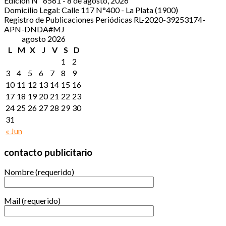
Edición Nº 6561 - 8 de agosto, 2026
Domicilio Legal: Calle 117 N°400 - La Plata (1900)
Registro de Publicaciones Periódicas RL-2020-39253174-
APN-DNDA#MJ
agosto 2026
L
M
X
J
V
S
D
1
2
3
4
5
6
7
8
9
10
11
12
13
14
15
16
17
18
19
20
21
22
23
24
25
26
27
28
29
30
31
« Jun
contacto publicitario
Nombre (requerido)
Mail (requerido)