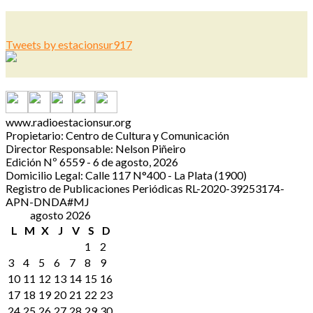
Tweets by estacionsur917
www.radioestacionsur.org
Propietario: Centro de Cultura y Comunicación
Director Responsable: Nelson Piñeiro
Edición Nº 6559 - 6 de agosto, 2026
Domicilio Legal: Calle 117 N°400 - La Plata (1900)
Registro de Publicaciones Periódicas RL-2020-39253174-
APN-DNDA#MJ
agosto 2026
L
M
X
J
V
S
D
1
2
3
4
5
6
7
8
9
10
11
12
13
14
15
16
17
18
19
20
21
22
23
24
25
26
27
28
29
30