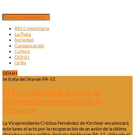
RES Comunitaria
La Plata
Sociedad
Comunicación
Cultura
DDHH
Grilla
DDHH
Se trata del Skyvan PA-51
CFK encabezará el acto por la
recuperación de un avión de la
Dictadura
La Vicepresidenta Cristina Fernández de Kirchner encabezará
este lunes el acto por la recuperación de un avión de la última
dictadura cívico-militar. Se trata del Skyvan PA-51, utilizado el