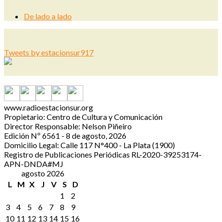
De lado a lado
Tweets by estacionsur917
www.radioestacionsur.org
Propietario: Centro de Cultura y Comunicación
Director Responsable: Nelson Piñeiro
Edición Nº 6561 - 8 de agosto, 2026
Domicilio Legal: Calle 117 N°400 - La Plata (1900)
Registro de Publicaciones Periódicas RL-2020-39253174-
APN-DNDA#MJ
agosto 2026
L
M
X
J
V
S
D
1
2
3
4
5
6
7
8
9
10
11
12
13
14
15
16