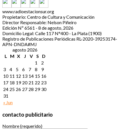
www.radioestacionsur.org
Propietario: Centro de Cultura y Comunicación
Director Responsable: Nelson Piñeiro
Edición Nº 6561 - 8 de agosto, 2026
Domicilio Legal: Calle 117 N°400 - La Plata (1900)
Registro de Publicaciones Periódicas RL-2020-39253174-
APN-DNDA#MJ
agosto 2026
L
M
X
J
V
S
D
1
2
3
4
5
6
7
8
9
10
11
12
13
14
15
16
17
18
19
20
21
22
23
24
25
26
27
28
29
30
31
« Jun
contacto publicitario
Nombre (requerido)