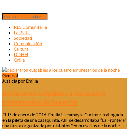
RES Comunitaria
La Plata
Sociedad
Comunicación
Cultura
DDHH
Grilla
General
Justicia por Emilia
declararon culpables a los cuatro
empresarios de la noche
El 1° de enero de 2016, Emilia Uscamayta Curi murió ahogada
en la pileta de una casaquinta. Allí, se desarrollaba “La Frontera”
una fiesta organizada por distintos “empresarios de la noche”