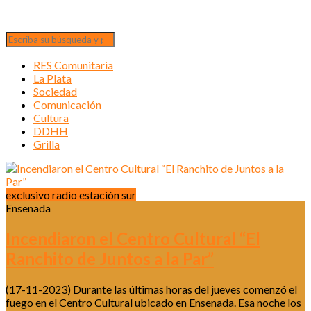
RES Comunitaria
La Plata
Sociedad
Comunicación
Cultura
DDHH
Grilla
exclusivo radio estación sur
Ensenada
Incendiaron el Centro Cultural “El
Ranchito de Juntos a la Par”
(17-11-2023) Durante las últimas horas del jueves comenzó el
fuego en el Centro Cultural ubicado en Ensenada. Esa noche los