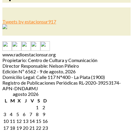
Tweets by estacionsur917
www.radioestacionsur.org
Propietario: Centro de Cultura y Comunicación
Director Responsable: Nelson Piñeiro
Edición Nº 6562 - 9 de agosto, 2026
Domicilio Legal: Calle 117 N°400 - La Plata (1900)
Registro de Publicaciones Periódicas RL-2020-39253174-
APN-DNDA#MJ
agosto 2026
L
M
X
J
V
S
D
1
2
3
4
5
6
7
8
9
10
11
12
13
14
15
16
17
18
19
20
21
22
23