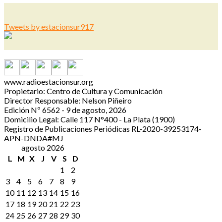
Tweets by estacionsur917
www.radioestacionsur.org
Propietario: Centro de Cultura y Comunicación
Director Responsable: Nelson Piñeiro
Edición Nº 6562 - 9 de agosto, 2026
Domicilio Legal: Calle 117 N°400 - La Plata (1900)
Registro de Publicaciones Periódicas RL-2020-39253174-
APN-DNDA#MJ
agosto 2026
L
M
X
J
V
S
D
1
2
3
4
5
6
7
8
9
10
11
12
13
14
15
16
17
18
19
20
21
22
23
24
25
26
27
28
29
30