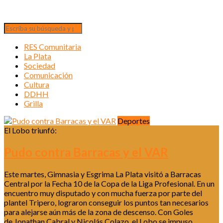
RES Comunitaria
La Plata
Sociedad
Comunicación
Cultura
DDHH
Grilla
Deportes
El Lobo triunfó:
Pudo contra Barracas y el VAR
Este martes, Gimnasia y Esgrima La Plata visitó a Barracas
Central por la Fecha 10 de la Copa de la Liga Profesional. En un
encuentro muy disputado y con mucha fuerza por parte del
plantel Tripero, lograron conseguir los puntos tan necesarios
para alejarse aún más de la zona de descenso. Con Goles
de Jonathan Cabral y Nicolás Colazo, el Lobo se impuso