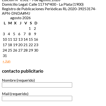
Domicilio Legal: Calle 117 N°400 - La Plata (1900)
Registro de Publicaciones Periódicas RL-2020-39253174-
APN-DNDA#MJ
agosto 2026
L
M
X
J
V
S
D
1
2
3
4
5
6
7
8
9
10
11
12
13
14
15
16
17
18
19
20
21
22
23
24
25
26
27
28
29
30
31
« Jun
contacto publicitario
Nombre (requerido)
Mail (requerido)