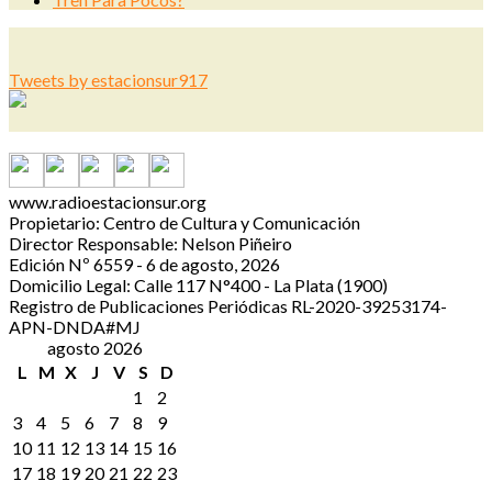
Tweets by estacionsur917
www.radioestacionsur.org
Propietario: Centro de Cultura y Comunicación
Director Responsable: Nelson Piñeiro
Edición Nº 6559 - 6 de agosto, 2026
Domicilio Legal: Calle 117 N°400 - La Plata (1900)
Registro de Publicaciones Periódicas RL-2020-39253174-
APN-DNDA#MJ
agosto 2026
L
M
X
J
V
S
D
1
2
3
4
5
6
7
8
9
10
11
12
13
14
15
16
17
18
19
20
21
22
23