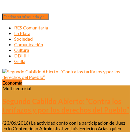
RES Comunitaria
La Plata
Sociedad
Comunicación
Cultura
DDHH
Grilla
Economía
Multisectorial
Segundo Cabildo Abierto: “Contra los
tarifazos y por los derechos del Pueblo”
(23/06/2016) La actividad contó con la participación del Juez
en lo Contencioso Administrativo Luis Federico Arias, quien