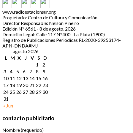
www.radioestacionsur.org
Propietario: Centro de Cultura y Comunicación
Director Responsable: Nelson Piñeiro
Edición Nº 6561 - 8 de agosto, 2026
Domicilio Legal: Calle 117 N°400 - La Plata (1900)
Registro de Publicaciones Periódicas RL-2020-39253174-
APN-DNDA#MJ
agosto 2026
L
M
X
J
V
S
D
1
2
3
4
5
6
7
8
9
10
11
12
13
14
15
16
17
18
19
20
21
22
23
24
25
26
27
28
29
30
31
« Jun
contacto publicitario
Nombre (requerido)