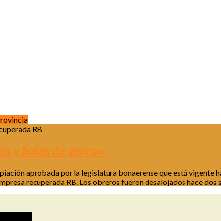
rovincia
recuperada RB
os y balas de goma»
piación aprobada por la legislatura bonaerense que está vigente ha
 empresa recuperada RB. Los obreros fueron desalojados hace dos se