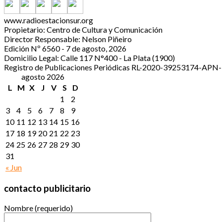
www.radioestacionsur.org
Propietario: Centro de Cultura y Comunicación
Director Responsable: Nelson Piñeiro
Edición Nº 6560 - 7 de agosto, 2026
Domicilio Legal: Calle 117 N°400 - La Plata (1900)
Registro de Publicaciones Periódicas RL-2020-39253174-A
agosto 2026
L
M
X
J
V
S
D
1
2
3
4
5
6
7
8
9
10
11
12
13
14
15
16
17
18
19
20
21
22
23
24
25
26
27
28
29
30
31
« Jun
contacto publicitario
Nombre (requerido)