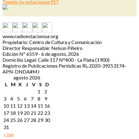
Tweets by estacionsur917
www.radioestacionsur.org
Propietario: Centro de Cultura y Comunicación
Director Responsable: Nelson Piñeiro
Edición Nº 6559 - 6 de agosto, 2026
Domicilio Legal: Calle 117 N°400 - La Plata (1900)
Registro de Publicaciones Periódicas RL-2020-39253174-
APN-DNDA#MJ
agosto 2026
L
M
X
J
V
S
D
1
2
3
4
5
6
7
8
9
10
11
12
13
14
15
16
17
18
19
20
21
22
23
24
25
26
27
28
29
30
31
« Jun