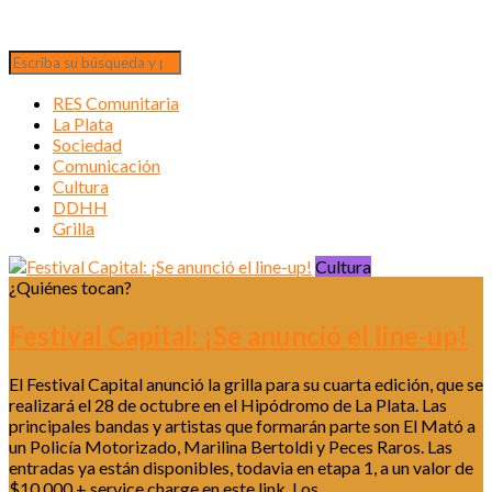
RES Comunitaria
La Plata
Sociedad
Comunicación
Cultura
DDHH
Grilla
Cultura
¿Quiénes tocan?
Festival Capital: ¡Se anunció el line-up!
El Festival Capital anunció la grilla para su cuarta edición, que se
realizará el 28 de octubre en el Hipódromo de La Plata. Las
principales bandas y artistas que formarán parte son El Mató a
un Policía Motorizado, Marilina Bertoldi y Peces Raros. Las
entradas ya están disponibles, todavia en etapa 1, a un valor de
$10.000 + service charge en este link. Los