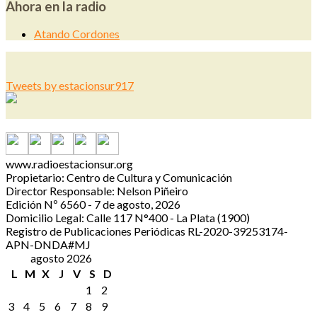
Ahora en la radio
Atando Cordones
Tweets by estacionsur917
www.radioestacionsur.org
Propietario: Centro de Cultura y Comunicación
Director Responsable: Nelson Piñeiro
Edición Nº 6560 - 7 de agosto, 2026
Domicilio Legal: Calle 117 N°400 - La Plata (1900)
Registro de Publicaciones Periódicas RL-2020-39253174-
APN-DNDA#MJ
agosto 2026
L
M
X
J
V
S
D
1
2
3
4
5
6
7
8
9