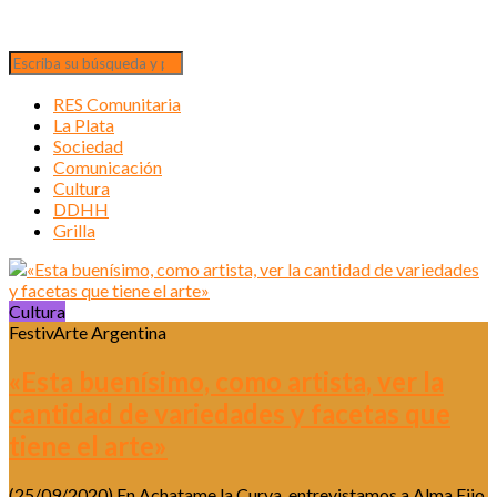
RES Comunitaria
La Plata
Sociedad
Comunicación
Cultura
DDHH
Grilla
Cultura
FestivArte Argentina
«Esta buenísimo, como artista, ver la
cantidad de variedades y facetas que
tiene el arte»
(25/09/2020) En Achatame la Curva, entrevistamos a Alma Eijo,