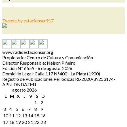
Tweets by estacionsur917
www.radioestacionsur.org
Propietario: Centro de Cultura y Comunicación
Director Responsable: Nelson Piñeiro
Edición Nº 6559 - 6 de agosto, 2026
Domicilio Legal: Calle 117 N°400 - La Plata (1900)
Registro de Publicaciones Periódicas RL-2020-39253174-
APN-DNDA#MJ
agosto 2026
L
M
X
J
V
S
D
1
2
3
4
5
6
7
8
9
10
11
12
13
14
15
16
17
18
19
20
21
22
23