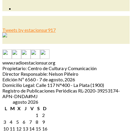
Tweets by estacionsur917
www.radioestacionsur.org
Propietario: Centro de Cultura y Comunicación
Director Responsable: Nelson Piñeiro
Edición Nº 6560 - 7 de agosto, 2026
Domicilio Legal: Calle 117 N°400 - La Plata (1900)
Registro de Publicaciones Periódicas RL-2020-39253174-
APN-DNDA#MJ
agosto 2026
L
M
X
J
V
S
D
1
2
3
4
5
6
7
8
9
10
11
12
13
14
15
16