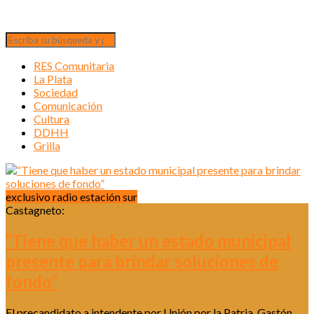
RES Comunitaria
La Plata
Sociedad
Comunicación
Cultura
DDHH
Grilla
exclusivo radio estación sur
Castagneto:
“Tiene que haber un estado municipal
presente para brindar soluciones de
fondo”
El precandidato a intendente por Unión por la Patria, Gastón