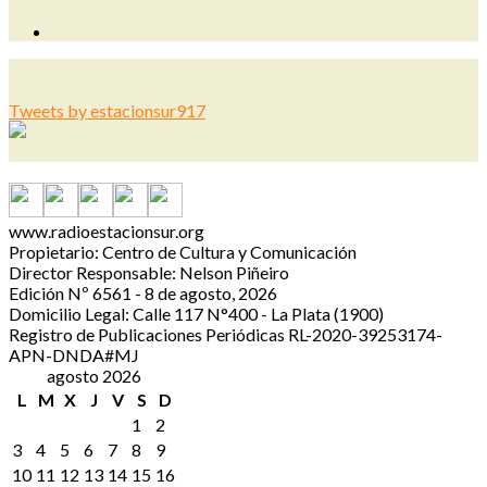
Tweets by estacionsur917
www.radioestacionsur.org
Propietario: Centro de Cultura y Comunicación
Director Responsable: Nelson Piñeiro
Edición Nº 6561 - 8 de agosto, 2026
Domicilio Legal: Calle 117 N°400 - La Plata (1900)
Registro de Publicaciones Periódicas RL-2020-39253174-
APN-DNDA#MJ
agosto 2026
L
M
X
J
V
S
D
1
2
3
4
5
6
7
8
9
10
11
12
13
14
15
16