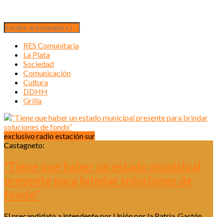
RES Comunitaria
La Plata
Sociedad
Comunicación
Cultura
DDHH
Grilla
exclusivo radio estación sur
Castagneto:
“Tiene que haber un estado municipal
presente para brindar soluciones de
fondo”
El precandidato a intendente por Unión por la Patria, Gastón