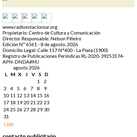
www.radioestacionsur.org
Propietario: Centro de Cultura y Comunicación
Director Responsable: Nelson Piñeiro
Edición Nº 6561 - 8 de agosto, 2026
Domicilio Legal: Calle 117 N°400 - La Plata (1900)
Registro de Publicaciones Periódicas RL-2020-39253174-
APN-DNDA#MJ
agosto 2026
L
M
X
J
V
S
D
1
2
3
4
5
6
7
8
9
10
11
12
13
14
15
16
17
18
19
20
21
22
23
24
25
26
27
28
29
30
31
« Jun
contacto publicitario