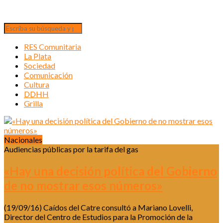
RES Comunitaria
La Plata
Sociedad
Comunicación
Cultura
DDHH
Grilla
Nacionales
Audiencias públicas por la tarifa del gas
«Hay una decisión política del Gobierno
de no mostrar esos números»
(19/09/16) Caídos del Catre consultó a Mariano Lovelli,
Director del Centro de Estudios para la Promoción de la