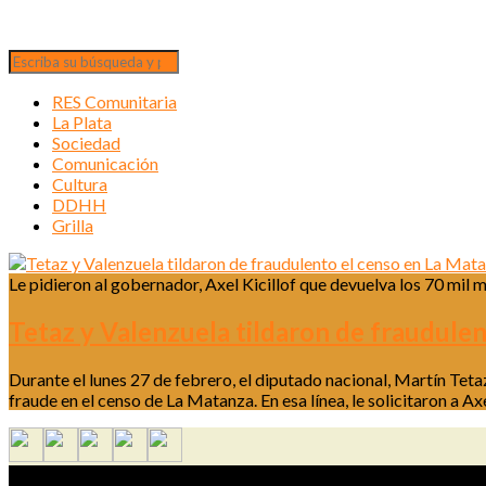
RES Comunitaria
La Plata
Sociedad
Comunicación
Cultura
DDHH
Grilla
Le pidieron al gobernador, Axel Kicillof que devuelva los 70 mil m
Tetaz y Valenzuela tildaron de fraudule
Durante el lunes 27 de febrero, el diputado nacional, Martín Tet
fraude en el censo de La Matanza. En esa línea, le solicitaron a A