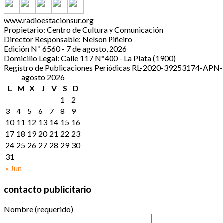
www.radioestacionsur.org
Propietario: Centro de Cultura y Comunicación
Director Responsable: Nelson Piñeiro
Edición Nº 6560 - 7 de agosto, 2026
Domicilio Legal: Calle 117 N°400 - La Plata (1900)
Registro de Publicaciones Periódicas RL-2020-39253174-A
agosto 2026
L
M
X
J
V
S
D
1
2
3
4
5
6
7
8
9
10
11
12
13
14
15
16
17
18
19
20
21
22
23
24
25
26
27
28
29
30
31
« Jun
contacto publicitario
Nombre (requerido)