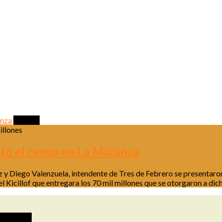
Política
illones
nto el censo en La Matanza
az y Diego Valenzuela, intendente de Tres de Febrero se presentaro
xel Kicillof que entregara los 70 mil millones que se otorgaron a d