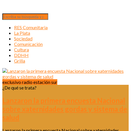
RES Comunitaria
La Plata
Sociedad
Comunicación
Cultura
DDHH
Grilla
exclusivo radio estación sur
¿De qué se trata?
Lanzaron la primera encuesta Nacional
sobre xaternidades gordas y sistema de
salud
Lanzaron la primera encuesta Nacional sobre xaternidades