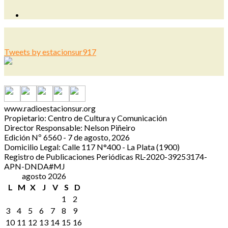
Tweets by estacionsur917
www.radioestacionsur.org
Propietario: Centro de Cultura y Comunicación
Director Responsable: Nelson Piñeiro
Edición Nº 6560 - 7 de agosto, 2026
Domicilio Legal: Calle 117 N°400 - La Plata (1900)
Registro de Publicaciones Periódicas RL-2020-39253174-
APN-DNDA#MJ
agosto 2026
L
M
X
J
V
S
D
1
2
3
4
5
6
7
8
9
10
11
12
13
14
15
16