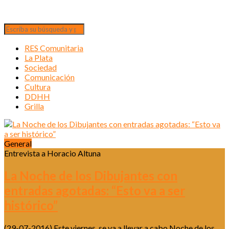
RES Comunitaria
La Plata
Sociedad
Comunicación
Cultura
DDHH
Grilla
General
Entrevista a Horacio Altuna
La Noche de los Dibujantes con
entradas agotadas: “Esto va a ser
histórico”
(29-07-2016) Este viernes se va a llevar a cabo Noche de los