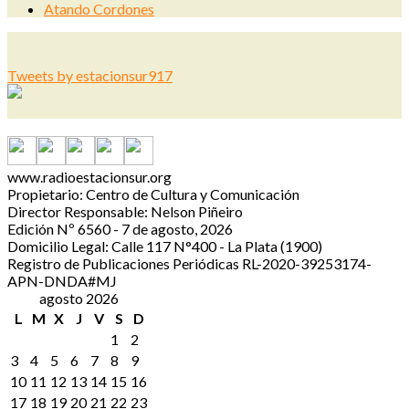
Atando Cordones
Tweets by estacionsur917
www.radioestacionsur.org
Propietario: Centro de Cultura y Comunicación
Director Responsable: Nelson Piñeiro
Edición Nº 6560 - 7 de agosto, 2026
Domicilio Legal: Calle 117 N°400 - La Plata (1900)
Registro de Publicaciones Periódicas RL-2020-39253174-
APN-DNDA#MJ
agosto 2026
L
M
X
J
V
S
D
1
2
3
4
5
6
7
8
9
10
11
12
13
14
15
16
17
18
19
20
21
22
23