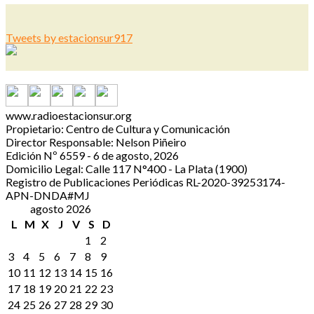
Tweets by estacionsur917
www.radioestacionsur.org
Propietario: Centro de Cultura y Comunicación
Director Responsable: Nelson Piñeiro
Edición Nº 6559 - 6 de agosto, 2026
Domicilio Legal: Calle 117 N°400 - La Plata (1900)
Registro de Publicaciones Periódicas RL-2020-39253174-
APN-DNDA#MJ
agosto 2026
L
M
X
J
V
S
D
1
2
3
4
5
6
7
8
9
10
11
12
13
14
15
16
17
18
19
20
21
22
23
24
25
26
27
28
29
30