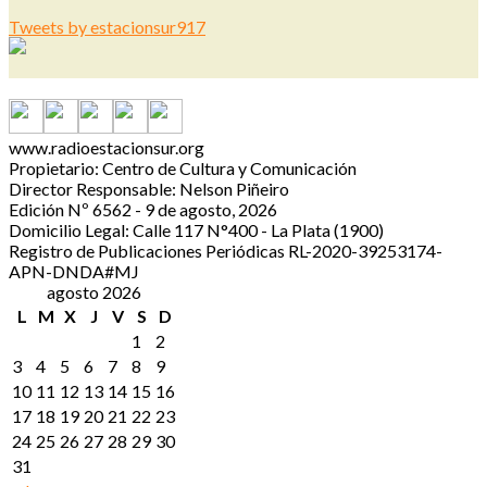
Tweets by estacionsur917
www.radioestacionsur.org
Propietario: Centro de Cultura y Comunicación
Director Responsable: Nelson Piñeiro
Edición Nº 6562 - 9 de agosto, 2026
Domicilio Legal: Calle 117 N°400 - La Plata (1900)
Registro de Publicaciones Periódicas RL-2020-39253174-
APN-DNDA#MJ
agosto 2026
L
M
X
J
V
S
D
1
2
3
4
5
6
7
8
9
10
11
12
13
14
15
16
17
18
19
20
21
22
23
24
25
26
27
28
29
30
31