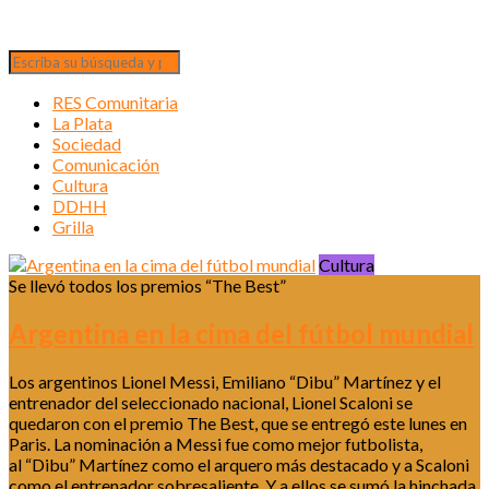
RES Comunitaria
La Plata
Sociedad
Comunicación
Cultura
DDHH
Grilla
Cultura
Se llevó todos los premios “The Best”
Argentina en la cima del fútbol mundial
Los argentinos Lionel Messi, Emiliano “Dibu” Martínez y el
entrenador del seleccionado nacional, Lionel Scaloni se
quedaron con el premio The Best, que se entregó este lunes en
Paris. La nominación a Messi fue como mejor futbolista,
al “Dibu” Martínez como el arquero más destacado y a Scaloni
como el entrenador sobresaliente. Y a ellos se sumó la hinchada