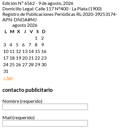
Edición Nº 6562 - 9 de agosto, 2026
Domicilio Legal: Calle 117 N°400 - La Plata (1900)
Registro de Publicaciones Periódicas RL-2020-39253174-
APN-DNDA#MJ
agosto 2026
L
M
X
J
V
S
D
1
2
3
4
5
6
7
8
9
10
11
12
13
14
15
16
17
18
19
20
21
22
23
24
25
26
27
28
29
30
31
« Jun
contacto publicitario
Nombre (requerido)
Mail (requerido)