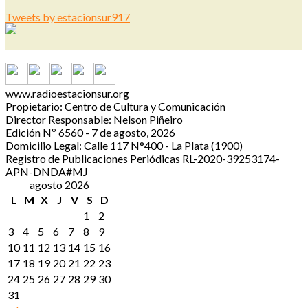
Tweets by estacionsur917
www.radioestacionsur.org
Propietario: Centro de Cultura y Comunicación
Director Responsable: Nelson Piñeiro
Edición Nº 6560 - 7 de agosto, 2026
Domicilio Legal: Calle 117 N°400 - La Plata (1900)
Registro de Publicaciones Periódicas RL-2020-39253174-
APN-DNDA#MJ
agosto 2026
L
M
X
J
V
S
D
1
2
3
4
5
6
7
8
9
10
11
12
13
14
15
16
17
18
19
20
21
22
23
24
25
26
27
28
29
30
31