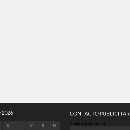
 2026
CONTACTO PUBLICITAR
Nombre (requerido)
X
J
V
S
D