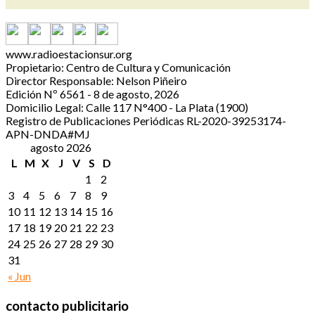
www.radioestacionsur.org
Propietario: Centro de Cultura y Comunicación
Director Responsable: Nelson Piñeiro
Edición Nº 6561 - 8 de agosto, 2026
Domicilio Legal: Calle 117 N°400 - La Plata (1900)
Registro de Publicaciones Periódicas RL-2020-39253174-
APN-DNDA#MJ
agosto 2026
L
M
X
J
V
S
D
1
2
3
4
5
6
7
8
9
10
11
12
13
14
15
16
17
18
19
20
21
22
23
24
25
26
27
28
29
30
31
« Jun
contacto publicitario