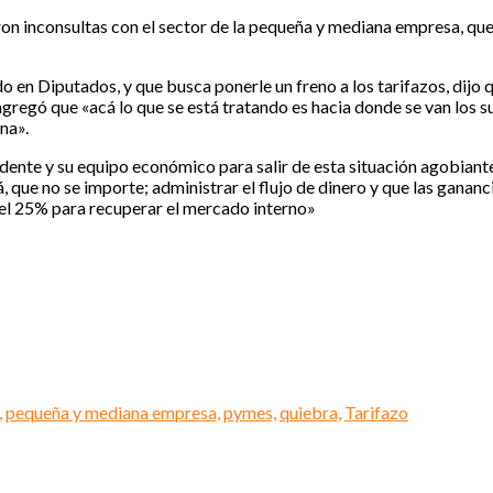
on inconsultas con el sector de la pequeña y mediana empresa, que
do en Diputados, y que busca ponerle un freno a los tarifazos, dijo
gregó que «acá lo que se está tratando es hacia donde se van los su
na».
sidente y su equipo económico para salir de esta situación agobian
 que no se importe; administrar el flujo de dinero y que las gananci
del 25% para recuperar el mercado interno»
,
pequeña y mediana empresa,
pymes,
quiebra,
Tarifazo