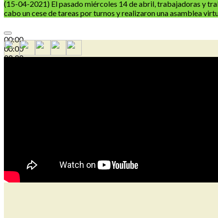
(15-04-2021) El pasado miércoles 14 de abril, trabajadoras y traba
cabo un cese de tareas por turnos y realizaron una asamblea virt
00:00
00:00
00:00