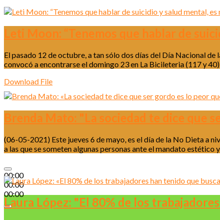
Leti Moon: “Tenemos que hablar de suicid
El pasado 12 de octubre, a tan sólo dos días del Día Nacional d
convocó a encontrarse el domingo 23 en La Bicileteria (117 y 40)
Download File
Brenda Mato: "La sociedad te dice que se
(06-05-2021) Este jueves 6 de mayo, es el día de la No Dieta a ni
a las que se someten algunas personas ante el mandato estético y 
00:00
00:00
00:00
Laura López: "El 80% de los trabajadores