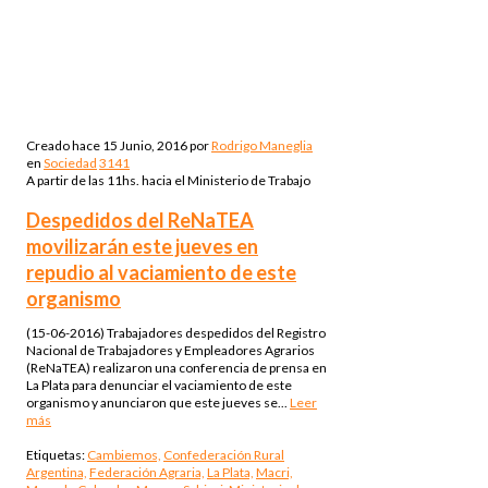
Creado hace
15 Junio, 2016
por
Rodrigo Maneglia
en
Sociedad
3141
A partir de las 11hs. hacia el Ministerio de Trabajo
Despedidos del ReNaTEA
movilizarán este jueves en
repudio al vaciamiento de este
organismo
(15-06-2016) Trabajadores despedidos del Registro
Nacional de Trabajadores y Empleadores Agrarios
(ReNaTEA) realizaron una conferencia de prensa en
La Plata para denunciar el vaciamiento de este
organismo y anunciaron que este jueves se...
Leer
más
Etiquetas:
Cambiemos,
Confederación Rural
Argentina,
Federación Agraria,
La Plata,
Macri,