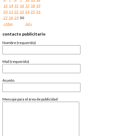
13
14
15
16
17
18
19
20
21
22
23
24
25
26
27
28
29
30
« May
Jul »
contacto publicitario
Nombre (requerido)
Mail (requerido)
Asunto
Mensaje para el área de publicidad