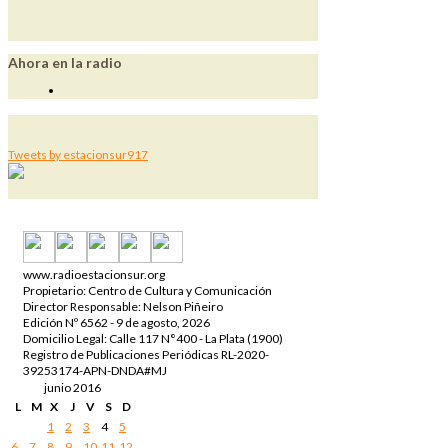
Ahora en la radio
Tweets by estacionsur917
www.radioestacionsur.org
Propietario: Centro de Cultura y Comunicación
Director Responsable: Nelson Piñeiro
Edición Nº 6562 - 9 de agosto, 2026
Domicilio Legal: Calle 117 N°400 - La Plata (1900)
Registro de Publicaciones Periódicas RL-2020-
39253174-APN-DNDA#MJ
junio 2016
L
M
X
J
V
S
D
1
2
3
4
5
6
7
8
9
10
11
12