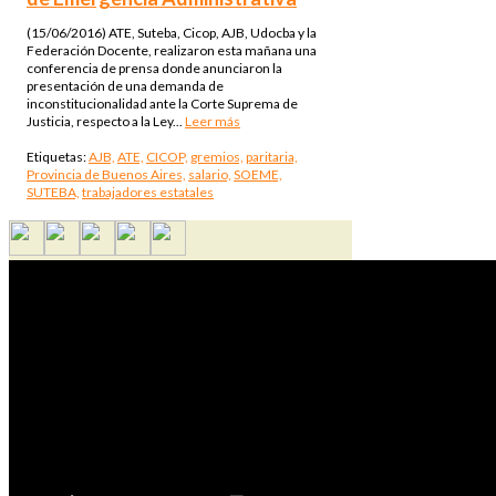
(15/06/2016) ATE, Suteba, Cicop, AJB, Udocba y la
Federación Docente, realizaron esta mañana una
conferencia de prensa donde anunciaron la
presentación de una demanda de
inconstitucionalidad ante la Corte Suprema de
Justicia, respecto a la Ley...
Leer más
Etiquetas:
AJB,
ATE,
CICOP,
gremios,
paritaria,
Provincia de Buenos Aires,
salario,
SOEME,
SUTEBA,
trabajadores estatales