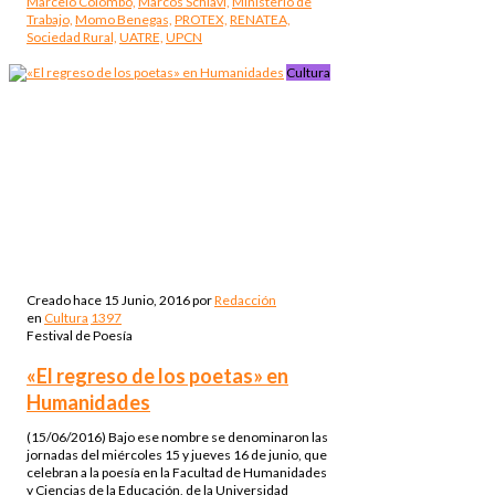
Marcelo Colombo,
Marcos Schiavi,
Ministerio de
Trabajo,
Momo Benegas,
PROTEX,
RENATEA,
Sociedad Rural,
UATRE,
UPCN
Cultura
Creado hace
15 Junio, 2016
por
Redacción
en
Cultura
1397
Festival de Poesía
«El regreso de los poetas» en
Humanidades
(15/06/2016) Bajo ese nombre se denominaron las
jornadas del miércoles 15 y jueves 16 de junio, que
celebran a la poesía en la Facultad de Humanidades
y Ciencias de la Educación, de la Universidad