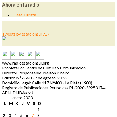
Ahora en la radio
Clase Turista
Tweets by estacionsur917
www.radioestacionsur.org
Propietario: Centro de Cultura y Comunicación
Director Responsable: Nelson Piñeiro
Edición Nº 6560 - 7 de agosto, 2026
Domicilio Legal: Calle 117 N°400 - La Plata (1900)
Registro de Publicaciones Periódicas RL-2020-39253174-
APN-DNDA#MJ
enero 2023
L
M
X
J
V
S
D
1
2
3
4
5
6
7
8