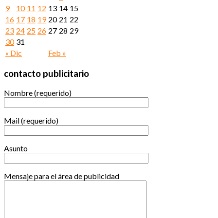
9
10
11
12
13
14
15
16
17
18
19
20
21
22
23
24
25
26
27
28
29
30
31
« Dic
Feb »
contacto publicitario
Nombre (requerido)
Mail (requerido)
Asunto
Mensaje para el área de publicidad