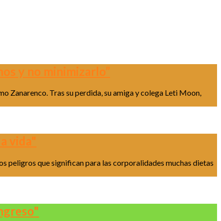
nos y no minimizarlo”
omo Zanarenco. Tras su perdida, su amiga y colega Leti Moon,
a vida"
los peligros que significan para las corporalidades muchas dietas
ingreso"