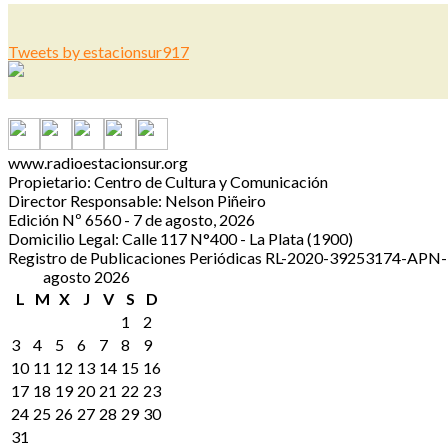
Tweets by estacionsur917
www.radioestacionsur.org
Propietario: Centro de Cultura y Comunicación
Director Responsable: Nelson Piñeiro
Edición Nº 6560 - 7 de agosto, 2026
Domicilio Legal: Calle 117 N°400 - La Plata (1900)
Registro de Publicaciones Periódicas RL-2020-39253174-A
agosto 2026
L
M
X
J
V
S
D
1
2
3
4
5
6
7
8
9
10
11
12
13
14
15
16
17
18
19
20
21
22
23
24
25
26
27
28
29
30
31