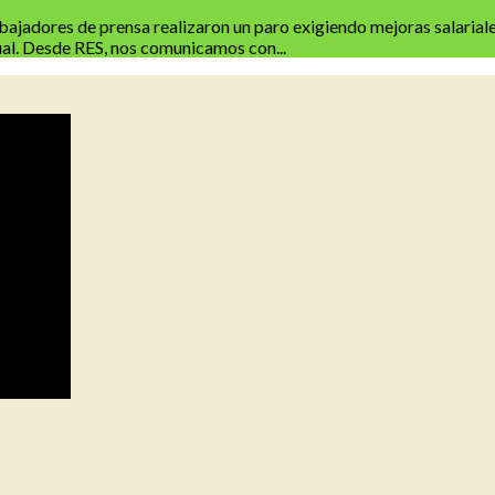
jadores de prensa realizaron un paro exigiendo mejoras salariales. 
ual. Desde RES, nos comunicamos con...