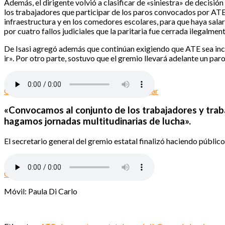
Además, el dirigente volvió a clasificar de «siniestra» de decisi
los trabajadores que participar de los paros convocados por ATE.
infraestructura y en los comedores escolares, para que haya salar
por cuatro fallos judiciales que la paritaria fue cerrada ilegalmen
De Isasi agregó además que continúan exigiendo que ATE sea inco
ir». Por otro parte, sostuvo que el gremio llevará adelante un paro
Oscar de Isasi – jornada de lucha – Descargar
«Convocamos al conjunto de los trabajadores y traba
hagamos jornadas multitudinarias de lucha».
El secretario general del gremio estatal finalizó haciendo público
Oscar de Isasi – Descargar
Móvil: Paula Di Carlo