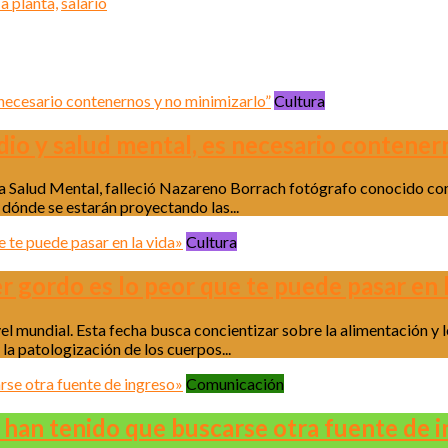
a planta,
salario
Cultura
io y salud mental, es necesario contener
e la Salud Mental, falleció Nazareno Borrach fotógrafo conocido c
 dónde se estarán proyectando las...
Cultura
r gordo es lo peor que te puede pasar en l
vel mundial. Esta fecha busca concientizar sobre la alimentación y 
la patologización de los cuerpos...
Comunicación
 han tenido que buscarse otra fuente de 