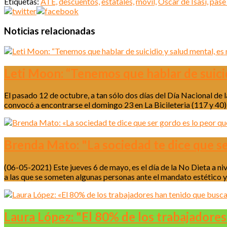
Etiquetas:
ATE,
descuentos,
estatales,
móvil,
Oscar de Isasi,
pase 
Noticias relacionadas
Leti Moon: “Tenemos que hablar de suicid
El pasado 12 de octubre, a tan sólo dos días del Día Nacional d
convocó a encontrarse el domingo 23 en La Bicileteria (117 y 40)
Brenda Mato: "La sociedad te dice que se
(06-05-2021) Este jueves 6 de mayo, es el día de la No Dieta a ni
a las que se someten algunas personas ante el mandato estético y 
Laura López: "El 80% de los trabajadores