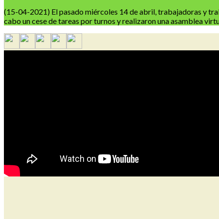
(15-04-2021) El pasado miércoles 14 de abril, trabajadoras y traba
cabo un cese de tareas por turnos y realizaron una asamblea virt