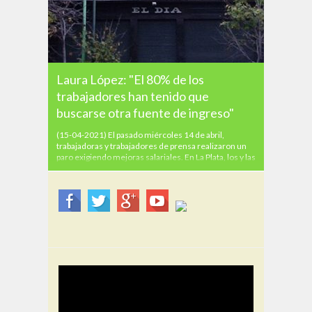
Laura López: "El 80% de los
trabajadores han tenido que
buscarse otra fuente de ingreso"
(15-04-2021) El pasado miércoles 14 de abril,
trabajadoras y trabajadores de prensa realizaron un
paro exigiendo mejoras salariales. En La Plata, los y las
empleadas del diario El Día, llevaron a cabo un cese de
tareas por turnos y realizaron una asamblea virtual.
00:00
00:00
Desde RES, nos comunicamos con...