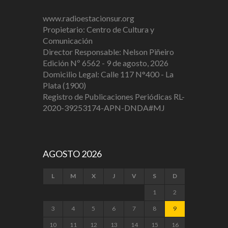
www.radioestacionsur.org
Propietario: Centro de Cultura y
Comunicación
Director Responsable: Nelson Piñeiro
Edición Nº 6562 - 9 de agosto, 2026
Domicilio Legal: Calle 117 N°400 - La
Plata (1900)
Registro de Publicaciones Periódicas RL-
2020-39253174-APN-DNDA#MJ
AGOSTO 2026
L
M
X
J
V
S
D
1
2
3
4
5
6
7
8
9
10
11
12
13
14
15
16