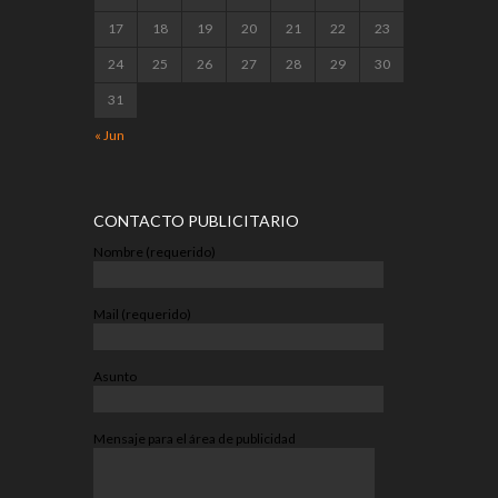
17
18
19
20
21
22
23
24
25
26
27
28
29
30
31
« Jun
CONTACTO PUBLICITARIO
Nombre (requerido)
Mail (requerido)
Asunto
Mensaje para el área de publicidad