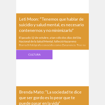
Leti Moon: “Tenemos que hablar de
suicidio y salud mental, es necesario
contenernos y no minimizarlo”
El pasado 12 de octubre, a tan sólo dos días del Día
Nacional de la Salud Mental, falleció Nazareno
Borrach fotógrafo conocido como Zanarenco. Tras su
perdida, su amiga y colega Leti Moon, convocó a
encontrarse el domingo 23 en La Bicileteria (117 y
CULTURA
40) dónde se estarán proyectando las...
Brenda Mato: "La sociedad te dice
que ser gordo es lo peor que te
puede pasar en la vida"