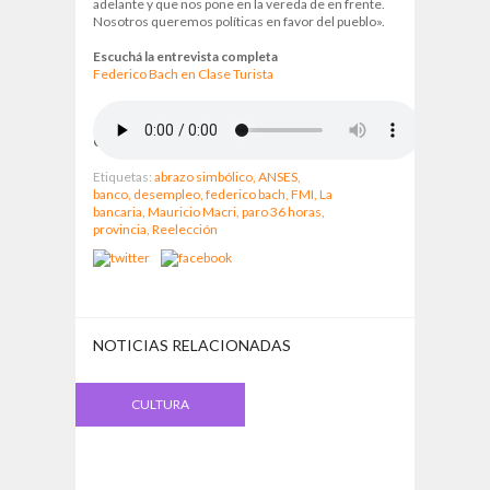
adelante y que nos pone en la vereda de en frente.
Nosotros queremos políticas en favor del pueblo».
Escuchá la entrevista completa
Federico Bach en Clase Turista
Clase Turista, lunes a viernes de 9 a 12 horas.
Etiquetas:
abrazo simbólico,
ANSES,
banco,
desempleo,
federico bach,
FMI,
La
bancaria,
Mauricio Macri,
paro 36 horas,
provincia,
Reelección
NOTICIAS RELACIONADAS
CULTURA