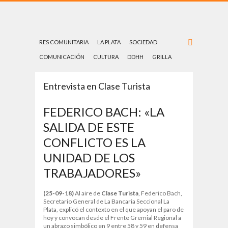
RES COMUNITARIA
LA PLATA
SOCIEDAD
COMUNICACIÓN
CULTURA
DDHH
GRILLA
Entrevista en Clase Turista
FEDERICO BACH: «LA
SALIDA DE ESTE
CONFLICTO ES LA
UNIDAD DE LOS
TRABAJADORES»
(25-09-18)
Al aire de
Clase Turista
, Federico Bach,
Secretario General de La Bancaria Seccional La
Plata, explicó el contexto en el que apoyan el paro de
hoy y convocan desde el Frente Gremial Regional a
un abrazo simbólico en 9 entre 58 y 59 en defensa