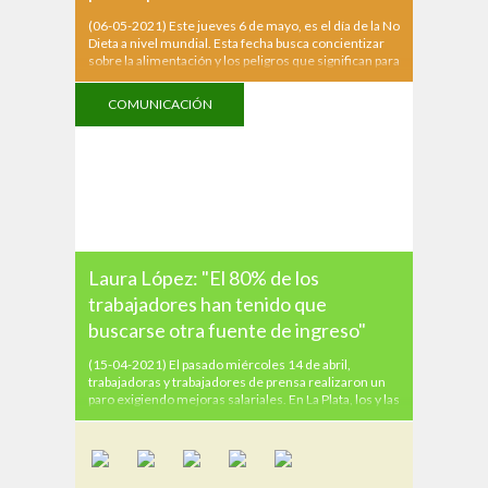
(06-05-2021) Este jueves 6 de mayo, es el día de la No
Dieta a nivel mundial. Esta fecha busca concientizar
sobre la alimentación y los peligros que significan para
las corporalidades muchas dietas a las que se
someten algunas personas ante el mandato estético y
COMUNICACIÓN
la patologización de los cuerpos...
Laura López: "El 80% de los
trabajadores han tenido que
buscarse otra fuente de ingreso"
(15-04-2021) El pasado miércoles 14 de abril,
trabajadoras y trabajadores de prensa realizaron un
paro exigiendo mejoras salariales. En La Plata, los y las
empleadas del diario El Día, llevaron a cabo un cese de
tareas por turnos y realizaron una asamblea virtual.
Desde RES, nos comunicamos con...