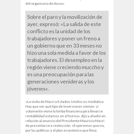
del organismo de Anses.
Sobre el paro y la movilización de
ayer, expresó: «La salida de este
conflicto es la unidad de los
trabajadores y poner un freno a
un gobierno que en 33 meses no
hizo una sola medida a favor de los
trabajadores. El desempleo en la
región viene creciendo muccho y
es una preocupación para las
generaciones venideras y los
jóvenes».
«La visita de Macri a Estados Unidos es mediática.
Hay que ver qué tipo de inversiones vienen: si
solamente viene la timba financiera para llevarse
rentabilidad estamos en el horno», dijo y añadió en
relación al anuncio del Presidente Mauricio Macri
de presentarse a reelección: «Esperemos que no,
por las políticas y el plan económico que lleva